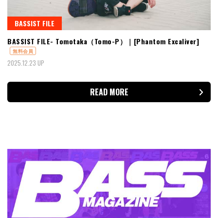
BASSIST FILE
BASSIST FILE- Tomotaka（Tomo-P）｜[Phantom Excaliver]
無料会員
2025.12.23 UP
READ MORE