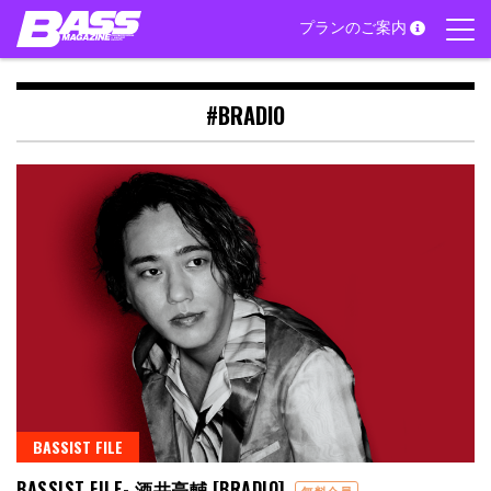
Skip
プランのご案内
to
content
#BRADIO
BASSIST FILE
BASSIST FILE- 酒井亮輔 [BRADIO]
無料会員