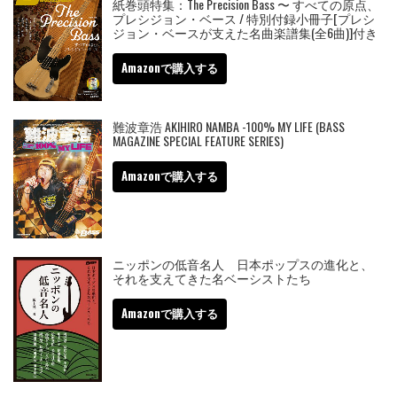
紙巻頭特集：The Precision Bass 〜 すべての原点、
プレシジョン・ベース / 特別付録小冊子[プレシ
ジョン・ベースが支えた名曲楽譜集(全6曲)]付き
Amazonで購入する
難波章浩 AKIHIRO NAMBA -100% MY LIFE (BASS
MAGAZINE SPECIAL FEATURE SERIES)
Amazonで購入する
ニッポンの低音名人 日本ポップスの進化と、
それを支えてきた名ベーシストたち
Amazonで購入する