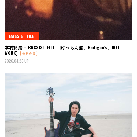
BASSIST FILE
本村拓磨 – BASSIST FILE｜[ゆうらん船、Hedigan's、NOT
WONK]
無料会員
2026.04.23 UP