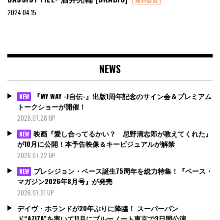
2024.04.15
NEWS
『MY WAY -J自伝-』出版1周年記念のサイン会＆プレミアム
NEW
トークショーが開催！
2026.07.28 UP
映画『愛し合ってるかい？ 忌野清志郎が教えてくれた』
NEW
が10月に公開！本予告映像＆キービジュアルが解禁
2026.07.22 UP
プレシジョン・ベース誕生75周年を総力特集！『ベース・
NEW
マガジン2026年8月号』が発売
2026.07.21 UP
デイヴ・ホランドが20年ぶりに降臨！ スーパーバン
ド“AZIZA”を率いて11月にブルーノート東京で3日間公演