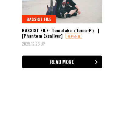
BASSIST FILE
BASSIST FILE- Tomotaka（Tomo-P）｜
[Phantom Excaliver]
無料会員
2025.12.23 UP
READ MORE