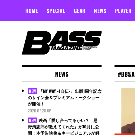
Skip
to
HOME
SPECIAL
GEAR
NEWS
PLAYER
content
NEWS
#BB&A
『MY WAY -J自伝-』出版1周年記念
NEW
のサイン会＆プレミアムトークショー
が開催！
2026.07.28 UP
映画『愛し合ってるかい？ 忌
NEW
野清志郎が教えてくれた』が10月に公
開！本予告映像＆キービジュアルが解