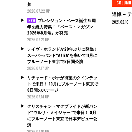
COLUMN
禁
2026.07.22 UP
追悼 –
プレシジョン・ベース誕生75周
NEW
2021.02.10
年を総力特集！『ベース・マガジン
2026年8月号』が発売
2026.07.21 UP
デイヴ・ホランドが20年ぶりに降臨！
スーパーバンド“AZIZA”を率いて11月に
ブルーノート東京で3日間公演
2026.07.17 UP
リチャード・ボナが待望のクインテッ
トで来日！ 10月にブルーノート東京で
3日間のステージ
2026.07.14 UP
クリスチャン・マクブライドが新バン
ド“ウルサ・メイジャー”で来日！ 9月
にブルーノート東京で日本デビュー公
演
2026.07.10 UP