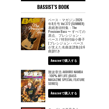
BASSIST’S BOOK
ベース・マガジン2026
年8月号 Vol.372 (SUMMER)
表紙巻頭特集：The
Precision Bass 〜 すべての
原点、プレシジョン・
ベース / 特別付録小冊子
[プレシジョン・ベース
が支えた名曲楽譜集(全6
曲)]付き
Amazonで購入する
難波章浩 AKIHIRO NAMBA
-100% MY LIFE (BASS
MAGAZINE SPECIAL FEATURE
SERIES)
Amazonで購入する