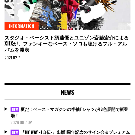
INFORMATION
スタジオ・ベーシスト須藤優とユニゾン斎藤宏介による
XIIXが、ファンキーなベース・ソロも聴けるフル・アル
バムを発表
2021.02.7
NEWS
夏だ！ベース・マガジンの半袖Tシャツが13色展開で新登
NEW
場！
2026.08.7 UP
『MY WAY -J自伝-』出版1周年記念のサイン会＆プレミアム
NEW