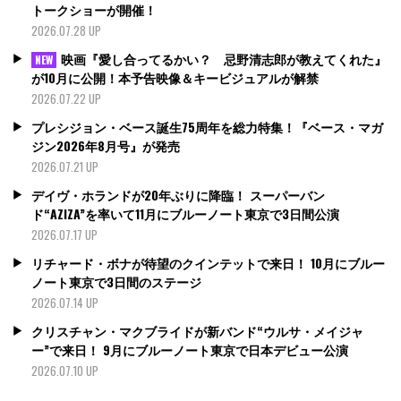
トークショーが開催！
2026.07.28 UP
映画『愛し合ってるかい？ 忌野清志郎が教えてくれた』
NEW
が10月に公開！本予告映像＆キービジュアルが解禁
2026.07.22 UP
プレシジョン・ベース誕生75周年を総力特集！『ベース・マガ
ジン2026年8月号』が発売
2026.07.21 UP
デイヴ・ホランドが20年ぶりに降臨！ スーパーバン
ド“AZIZA”を率いて11月にブルーノート東京で3日間公演
2026.07.17 UP
リチャード・ボナが待望のクインテットで来日！ 10月にブルー
ノート東京で3日間のステージ
2026.07.14 UP
クリスチャン・マクブライドが新バンド“ウルサ・メイジャ
ー”で来日！ 9月にブルーノート東京で日本デビュー公演
2026.07.10 UP