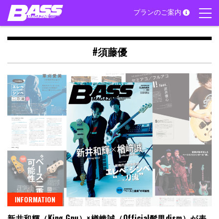
Skip
プランのご案内
to
content
#須藤優
INFORMATION
新井和輝（King Gnu）×楢﨑誠（Official髭男dism）が表