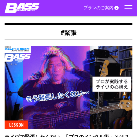
Skip
プランのご案内
to
content
#緊張
LESSON
ライヴで緊張したくない…「プロのメンタル術」とは？