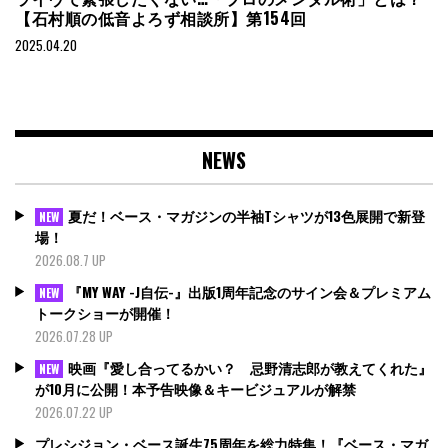
【石村順の低音よろず相談所】第154回
2025.04.20
NEWS
夏だ！ベース・マガジンの半袖Tシャツが13色展開で新登
NEW
場！
2026.08.7 UP
『MY WAY -J自伝-』出版1周年記念のサイン会＆プレミアム
NEW
トークショーが開催！
2026.07.28 UP
映画『愛し合ってるかい？ 忌野清志郎が教えてくれた』
NEW
が10月に公開！本予告映像＆キービジュアルが解禁
2026.07.22 UP
プレシジョン・ベース誕生75周年を総力特集！『ベース・マガ