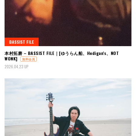
BASSIST FILE
本村拓磨 – BASSIST FILE｜[ゆうらん船、Hedigan's、NOT
WONK]
無料会員
2026.04.23 UP