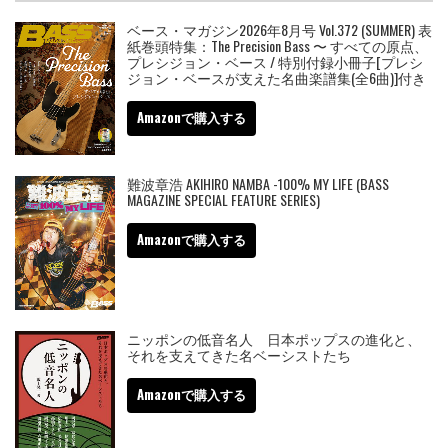
ベース・マガジン2026年8月号 Vol.372 (SUMMER) 表
紙巻頭特集：The Precision Bass 〜 すべての原点、
プレシジョン・ベース / 特別付録小冊子[プレシ
ジョン・ベースが支えた名曲楽譜集(全6曲)]付き
Amazonで購入する
難波章浩 AKIHIRO NAMBA -100% MY LIFE (BASS
MAGAZINE SPECIAL FEATURE SERIES)
Amazonで購入する
ニッポンの低音名人 日本ポップスの進化と、
それを支えてきた名ベーシストたち
Amazonで購入する