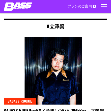
Skip
プランのご案内
to
content
#立澤賢
BADASS ROOKIE
BADASS ROOKIE〜BMイチ押しのNEWCOMER〜 – 立澤 賢