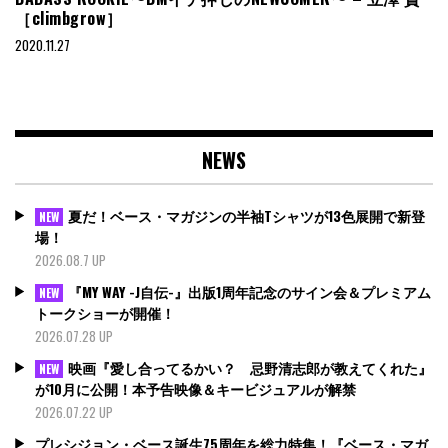
［climbgrow］
2020.11.27
NEWS
夏だ！ベース・マガジンの半袖Tシャツが13色展開で新登
NEW
場！
2026.08.7 UP
『MY WAY -J自伝-』出版1周年記念のサイン会＆プレミアム
NEW
トークショーが開催！
2026.07.28 UP
映画『愛し合ってるかい？ 忌野清志郎が教えてくれた』
NEW
が10月に公開！本予告映像＆キービジュアルが解禁
2026.07.22 UP
プレシジョン・ベース誕生75周年を総力特集！『ベース・マガ