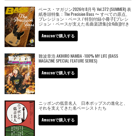
ベース・マガジン2026年8月号 Vol.372 (SUMMER) 表
紙巻頭特集：The Precision Bass 〜 すべての原点、
プレシジョン・ベース / 特別付録小冊子[プレシ
ジョン・ベースが支えた名曲楽譜集(全6曲)]付き
Amazonで購入する
難波章浩 AKIHIRO NAMBA -100% MY LIFE (BASS
MAGAZINE SPECIAL FEATURE SERIES)
Amazonで購入する
ニッポンの低音名人 日本ポップスの進化と、
それを支えてきた名ベーシストたち
Amazonで購入する