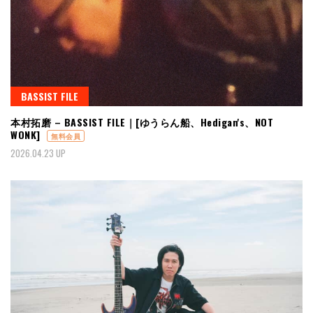
BASSIST FILE
本村拓磨 – BASSIST FILE｜[ゆうらん船、Hedigan's、NOT
WONK]
無料会員
2026.04.23 UP