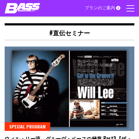
Skip
プランのご案内
to
content
#直伝セミナー
SPECIAL PROGRAM
ウィル・リー流 グルーヴ・ベースの極意 Part3【ザ・