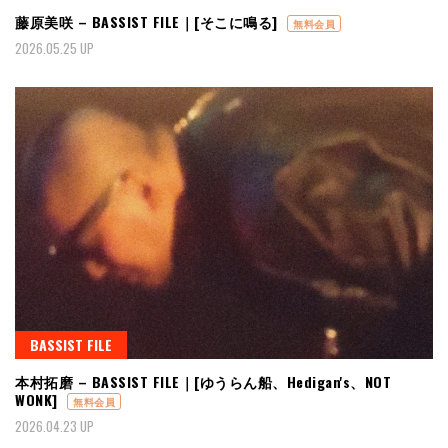
藤原美咲 – BASSIST FILE｜[そこに鳴る]
無料会員
2026.05.25 UP
BASSIST FILE
本村拓磨 – BASSIST FILE｜[ゆうらん船、Hedigan's、NOT
WONK]
無料会員
2026.04.23 UP