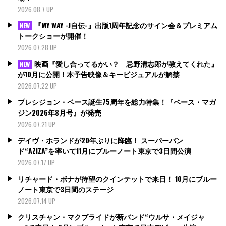
2026.08.7 UP
『MY WAY -J自伝-』出版1周年記念のサイン会＆プレミアム
NEW
トークショーが開催！
2026.07.28 UP
映画『愛し合ってるかい？ 忌野清志郎が教えてくれた』
NEW
が10月に公開！本予告映像＆キービジュアルが解禁
2026.07.22 UP
プレシジョン・ベース誕生75周年を総力特集！『ベース・マガ
ジン2026年8月号』が発売
2026.07.21 UP
デイヴ・ホランドが20年ぶりに降臨！ スーパーバン
ド“AZIZA”を率いて11月にブルーノート東京で3日間公演
2026.07.17 UP
リチャード・ボナが待望のクインテットで来日！ 10月にブルー
ノート東京で3日間のステージ
2026.07.14 UP
クリスチャン・マクブライドが新バンド“ウルサ・メイジャ