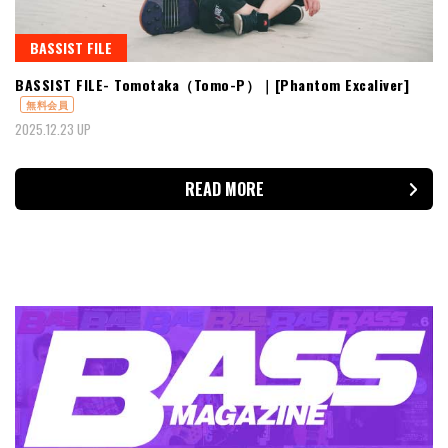
BASSIST FILE
BASSIST FILE- Tomotaka（Tomo-P）｜[Phantom Excaliver]
無料会員
2025.12.23 UP
READ MORE