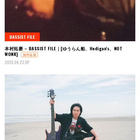
BASSIST FILE
本村拓磨 – BASSIST FILE｜[ゆうらん船、Hedigan's、NOT
WONK]
無料会員
2026.04.23 UP