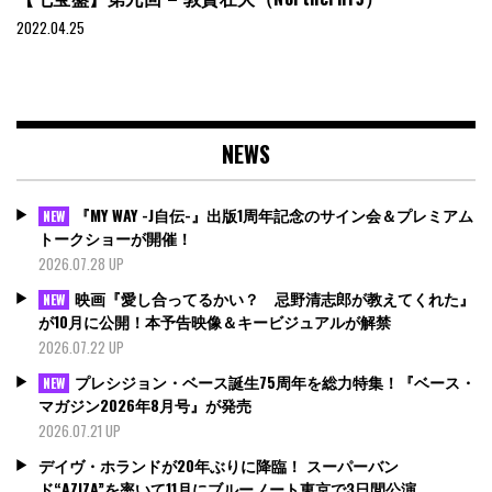
2022.04.25
NEWS
『MY WAY -J自伝-』出版1周年記念のサイン会＆プレミアム
NEW
トークショーが開催！
2026.07.28 UP
映画『愛し合ってるかい？ 忌野清志郎が教えてくれた』
NEW
が10月に公開！本予告映像＆キービジュアルが解禁
2026.07.22 UP
プレシジョン・ベース誕生75周年を総力特集！『ベース・
NEW
マガジン2026年8月号』が発売
2026.07.21 UP
デイヴ・ホランドが20年ぶりに降臨！ スーパーバン
ド“AZIZA”を率いて11月にブルーノート東京で3日間公演