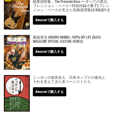
紙巻頭特集：The Precision Bass 〜 すべての原点、
プレシジョン・ベース / 特別付録小冊子[プレシ
ジョン・ベースが支えた名曲楽譜集(全6曲)]付き
Amazonで購入する
難波章浩 AKIHIRO NAMBA -100% MY LIFE (BASS
MAGAZINE SPECIAL FEATURE SERIES)
Amazonで購入する
ニッポンの低音名人 日本ポップスの進化と、
それを支えてきた名ベーシストたち
Amazonで購入する