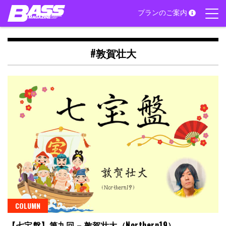
Skip
プランのご案内
to
content
#敦賀壮大
COLUMN
【七宝盤】第九回 – 敦賀壮大（Northern19）