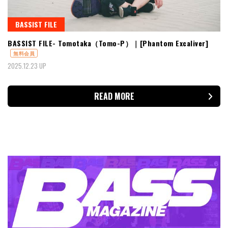
BASSIST FILE
BASSIST FILE- Tomotaka（Tomo-P）｜[Phantom Excaliver]
無料会員
2025.12.23 UP
READ MORE