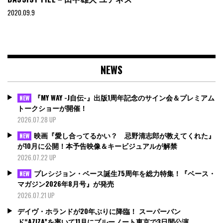
2020.09.9
NEWS
『MY WAY -J自伝-』出版1周年記念のサイン会＆プレミアム
NEW
トークショーが開催！
2026.07.28 UP
映画『愛し合ってるかい？ 忌野清志郎が教えてくれた』
NEW
が10月に公開！本予告映像＆キービジュアルが解禁
2026.07.22 UP
プレシジョン・ベース誕生75周年を総力特集！『ベース・
NEW
マガジン2026年8月号』が発売
2026.07.21 UP
デイヴ・ホランドが20年ぶりに降臨！ スーパーバン
ド“AZIZA”を率いて11月にブルーノート東京で3日間公演