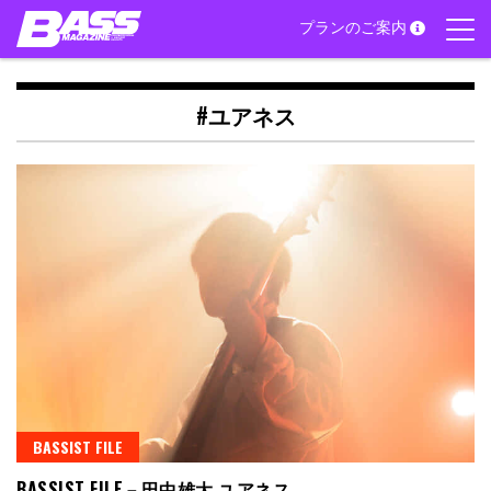
Skip
プランのご案内
to
content
#ユアネス
BASSIST FILE
BASSIST FILE－田中雄大 ユアネス