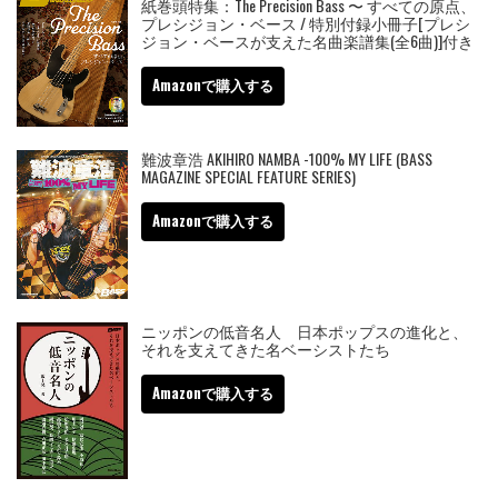
紙巻頭特集：The Precision Bass 〜 すべての原点、
プレシジョン・ベース / 特別付録小冊子[プレシ
ジョン・ベースが支えた名曲楽譜集(全6曲)]付き
Amazonで購入する
難波章浩 AKIHIRO NAMBA -100% MY LIFE (BASS
MAGAZINE SPECIAL FEATURE SERIES)
Amazonで購入する
ニッポンの低音名人 日本ポップスの進化と、
それを支えてきた名ベーシストたち
Amazonで購入する