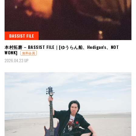
BASSIST FILE
本村拓磨 – BASSIST FILE｜[ゆうらん船、Hedigan's、NOT
WONK]
無料会員
2026.04.23 UP