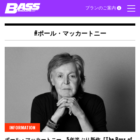
Skip
プランのご案内
to
content
#ポール・マッカートニー
INFORMATION
ポール・マッカートニー、5年半ぶり新作『The Boys of