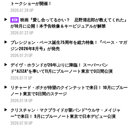
トークショーが開催！
2026.07.28 UP
映画『愛し合ってるかい？ 忌野清志郎が教えてくれた』
NEW
が10月に公開！本予告映像＆キービジュアルが解禁
2026.07.22 UP
プレシジョン・ベース誕生75周年を総力特集！『ベース・マガ
ジン2026年8月号』が発売
2026.07.21 UP
デイヴ・ホランドが20年ぶりに降臨！ スーパーバン
ド“AZIZA”を率いて11月にブルーノート東京で3日間公演
2026.07.17 UP
リチャード・ボナが待望のクインテットで来日！ 10月にブルー
ノート東京で3日間のステージ
2026.07.14 UP
クリスチャン・マクブライドが新バンド“ウルサ・メイジャ
ー”で来日！ 9月にブルーノート東京で日本デビュー公演
2026.07.10 UP