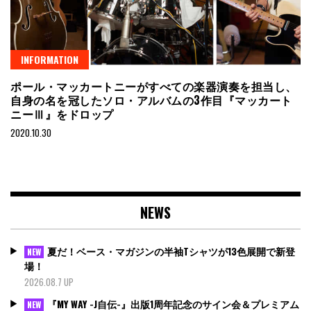
INFORMATION
ポール・マッカートニーがすべての楽器演奏を担当し、
自身の名を冠したソロ・アルバムの3作目『マッカート
ニーⅢ』をドロップ
2020.10.30
NEWS
夏だ！ベース・マガジンの半袖Tシャツが13色展開で新登
NEW
場！
2026.08.7 UP
『MY WAY -J自伝-』出版1周年記念のサイン会＆プレミアム
NEW