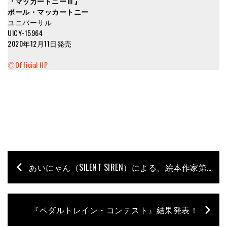
『マッカートニーⅢ』
ポール・マッカートニー
ユニバーサル
UICY-15964
2020年12月11日発売
◎Official HP
あいにゃん（SILENT SIREN）による、絵本作家第2弾となる作品が発売決定！!
『ペダルトレイン・コンテスト』結果発表！