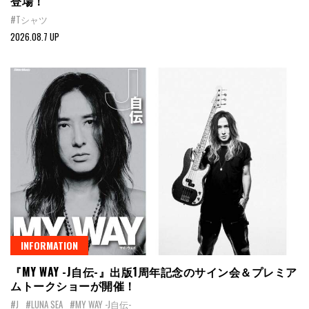
登場！
#Tシャツ
2026.08.7 UP
INFORMATION
『MY WAY -J自伝-』出版1周年記念のサイン会＆プレミア
ムトークショーが開催！
#J
#LUNA SEA
#MY WAY -J自伝-