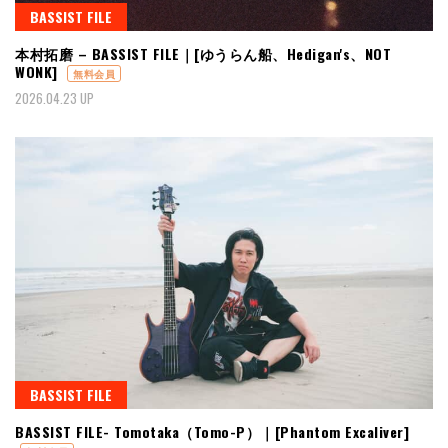
BASSIST FILE
本村拓磨 – BASSIST FILE｜[ゆうらん船、Hedigan's、NOT
WONK]
無料会員
2026.04.23 UP
BASSIST FILE
BASSIST FILE- Tomotaka（Tomo-P）｜[Phantom Excaliver]