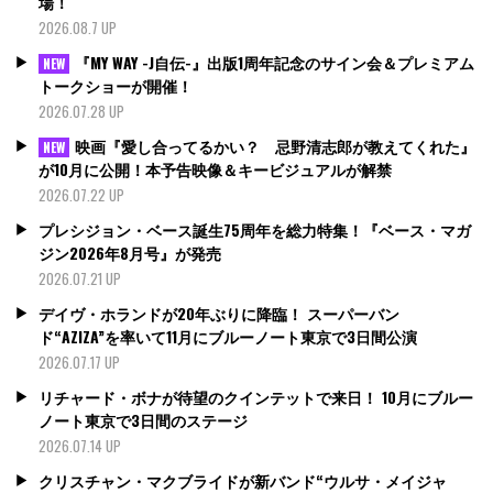
場！
2026.08.7 UP
『MY WAY -J自伝-』出版1周年記念のサイン会＆プレミアム
NEW
トークショーが開催！
2026.07.28 UP
映画『愛し合ってるかい？ 忌野清志郎が教えてくれた』
NEW
が10月に公開！本予告映像＆キービジュアルが解禁
2026.07.22 UP
プレシジョン・ベース誕生75周年を総力特集！『ベース・マガ
ジン2026年8月号』が発売
2026.07.21 UP
デイヴ・ホランドが20年ぶりに降臨！ スーパーバン
ド“AZIZA”を率いて11月にブルーノート東京で3日間公演
2026.07.17 UP
リチャード・ボナが待望のクインテットで来日！ 10月にブルー
ノート東京で3日間のステージ
2026.07.14 UP
クリスチャン・マクブライドが新バンド“ウルサ・メイジャ