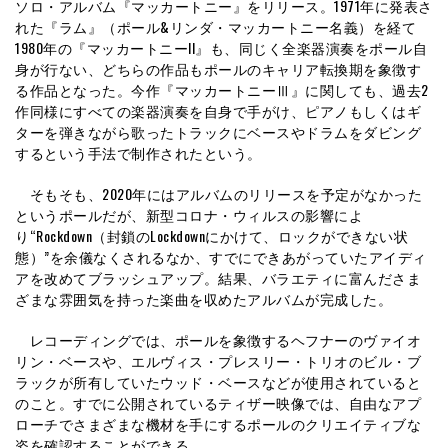
ソロ・アルバム『マッカートニー』をリリース。1971年に発表さ
れた『ラム』（ポール&リンダ・マッカートニー名義）を経て
1980年の『マッカートニーII』も、同じく全楽器演奏をポール自
身が行ない、どちらの作品もポールのキャリア転換期を象徴す
る作品となった。今作『マッカートニーⅢ』に関しても、過去2
作同様にすべての楽器演奏を自身で手がけ、ピアノもしくはギ
ターを弾きながら歌ったトラックにベースやドラムをダビング
するという手法で制作されたという。
そもそも、2020年にはアルバムのリリースを予定がなかった
というポールだが、新型コロナ・ウィルスの影響によ
り“Rockdown（封鎖のLockdownにかけて、ロックができない状
態）”を余儀なくされるなか、すでにできあがっていたアイディ
アを改めてブラッシュアップ。結果、バラエティに富んださま
ざまな雰囲気を持った楽曲を収めたアルバムが完成した。
レコーディングでは、ポールを象徴するヘフナーのヴァイオ
リン・ベースや、エルヴィス・プレスリー・トリオのビル・ブ
ラックが所有していたウッド・ベースなどが使用されていると
のこと。すでに公開されているティザー映像では、自由なアプ
ローチでさまざまな機材を手にするポールのクリエイティブな
姿を確認することができる。