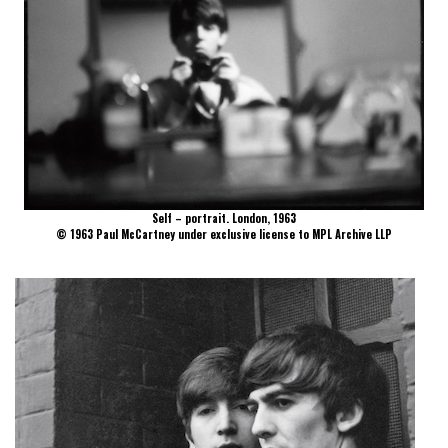
Self – portrait. London, 1963
© 1963 Paul McCartney under exclusive license to MPL Archive LLP