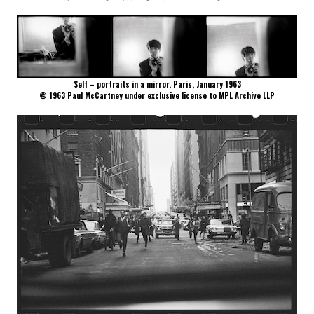
Self – portraits in a mirror. Paris, January 1963
© 1963 Paul McCartney under exclusive license to MPL Archive LLP