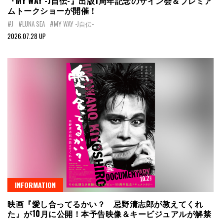
『MY WAY -J自伝-』出版1周年記念のサイン会＆プレミア
ムトークショーが開催！
#J
#LUNA SEA
#MY WAY -J自伝-
2026.07.28 UP
INFORMATION
映画『愛し合ってるかい？ 忌野清志郎が教えてくれ
た』が10月に公開！本予告映像＆キービジュアルが解禁