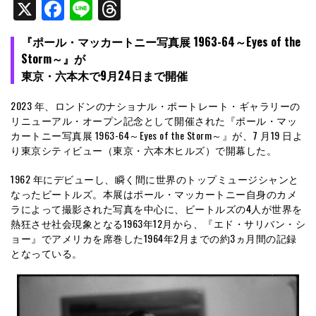
X
Facebook
Line
Threads
『ポール・マッカートニー写真展 1963-64～Eyes of the
Storm～』が
東京・六本木で9月24日まで開催
2023 年、ロンドンのナショナル・ポートレート・ギャラリーの
リニューアル・オープン記念として開催された『ポール・マッ
カートニー写真展 1963-64～Eyes of the Storm～』が、7 月19 日よ
り東京シティビュー（東京・六本木ヒルズ）で開幕した。
1962 年にデビューし、瞬く間に世界のトップミュージシャンと
なったビートルズ。本展はポール・マッカートニー自身のカメ
ラによって撮影された写真を中心に、ビートルズの4人が世界を
熱狂させ社会現象となる1963年12月から、『エド・サリバン・シ
ョー』でアメリカを席巻した1964年2月までの約3ヵ月間の記録
となっている。