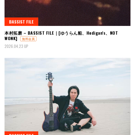
BASSIST FILE
本村拓磨 – BASSIST FILE｜[ゆうらん船、Hedigan's、NOT
WONK]
無料会員
2026.04.23 UP