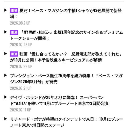
夏だ！ベース・マガジンの半袖Tシャツが13色展開で新登
NEW
場！
2026.08.7 UP
『MY WAY -J自伝-』出版1周年記念のサイン会＆プレミアム
NEW
トークショーが開催！
2026.07.28 UP
映画『愛し合ってるかい？ 忌野清志郎が教えてくれた』
NEW
が10月に公開！本予告映像＆キービジュアルが解禁
2026.07.22 UP
プレシジョン・ベース誕生75周年を総力特集！『ベース・マガ
ジン2026年8月号』が発売
2026.07.21 UP
デイヴ・ホランドが20年ぶりに降臨！ スーパーバン
ド“AZIZA”を率いて11月にブルーノート東京で3日間公演
2026.07.17 UP
リチャード・ボナが待望のクインテットで来日！ 10月にブルー
ノート東京で3日間のステージ