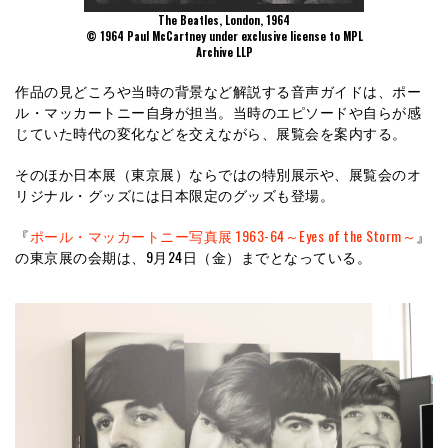
The Beatles, London, 1964
© 1964 Paul McCartney under exclusive license to MPL
Archive LLP
作品の見どころや当時の背景など解説する音声ガイドは、ポー
ル・マッカートニー自身が担当。当時のエピソードや自らが感
じていた時代の変化などを交えながら、展覧会を案内する。
そのほか日本展（東京展）ならではの特別展示や、展覧会のオ
リジナル・グッズには日本限定のグッズも登場。
『
ポール・マッカートニー写真展 1963-64～Eyes of the Storm～
』
の東京展の会期は、9月24日（金）までとなっている。