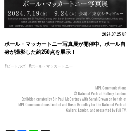
2024.07.25
UP
ポール・マッカートニー写真展が開催中。ポール自
身が撮影した約250点を展示！
#ビートルズ
#ポール・マッカートニー
MPL Communications
© National Portrait Gallery, London.
Exhibition curated by Sir Paul McCartney with Sarah Brown on behalf of
MPL Communications Limited and Rosie Broadley for the National Portrait
Gallery, London, and presented by Fuji TV.