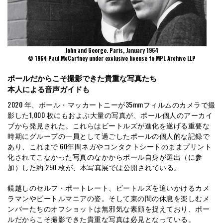
John and George. Paris, January 1964
© 1964 Paul McCartney under exclusive license to MPL Archive LLP
ポールだからこそ撮影できた貴重な写真たち
本人による音声ガイドも
2020 年、ポール・マッカートニーが35mmフィルムのカメラで撮
影した1,000 枚にもおよぶ大量の写真が、ポール個人のアーカイ
ブから発見された。これらはビートルズが進化を遂げる重要な
時期にグループの一員として過ごしたポールの個人的な記録で
あり、これまで 60年間ネガやコンタクトシートのままプリント
化されてこなかった写真のなかからポール自身が選出（に参
加）した約 250 枚が、本写真展では公開されている。
鏡越しのセルフ・ポートレート、ビートルズを追いかけるカメ
ラマンやビートルマニアの姿。そして束の間の休息を楽しむメ
ンバーたちのオフショットは無邪気な素顔を捉えており、ポー
ルだからこそ撮影できた貴重な写真は必見となっている。