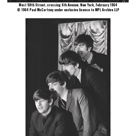
West 58th Street, crossing 6th Avenue. New York, February 1964
© 1964 Paul McCartney under exclusive license to MPL Archive LLP