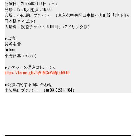
公演日：2024年8月4日（日）
開場：15:30／開演：16:00
会場：小伝馬町プチバトー（東京都中央区日本橋小舟町12−7 地下1階
日本橋ＭＭビル）
入場料：観覧チケット 4,000円（2ドリンク別）
●出演
関谷友貴
Ju-ken
小野裕基（wacci）
●チケットの購入は以下より
https://forms.gle/FqVtM3nYxMjLok949
●公演に関する問い合わせ
小伝馬町プチバトー（☎︎03-6231-1104）