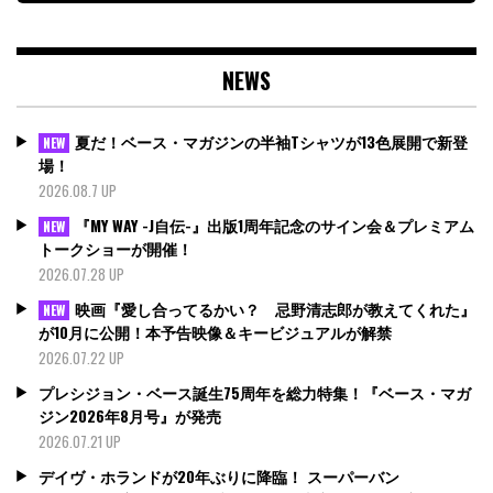
NEWS
夏だ！ベース・マガジンの半袖Tシャツが13色展開で新登
NEW
場！
2026.08.7 UP
『MY WAY -J自伝-』出版1周年記念のサイン会＆プレミアム
NEW
トークショーが開催！
2026.07.28 UP
映画『愛し合ってるかい？ 忌野清志郎が教えてくれた』
NEW
が10月に公開！本予告映像＆キービジュアルが解禁
2026.07.22 UP
プレシジョン・ベース誕生75周年を総力特集！『ベース・マガ
ジン2026年8月号』が発売
2026.07.21 UP
デイヴ・ホランドが20年ぶりに降臨！ スーパーバン