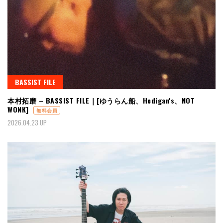
BASSIST FILE
本村拓磨 – BASSIST FILE｜[ゆうらん船、Hedigan's、NOT
WONK]
無料会員
2026.04.23 UP