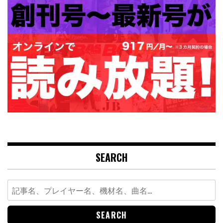
SEARCH
Search
for: