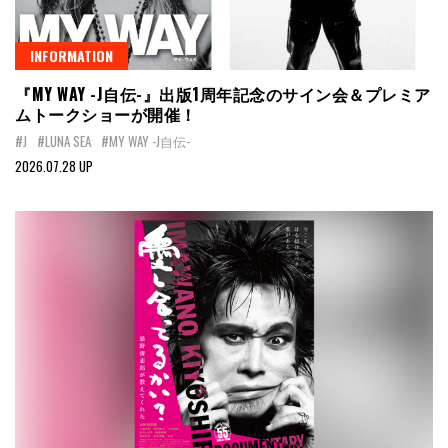
INFORMATION
『MY WAY -J自伝-』出版1周年記念のサイン会＆プレミア
ムトークショーが開催！
#J
#LUNA SEA
#MY WAY -J自伝-
2026.07.28 UP