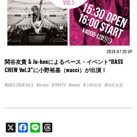
2024.07.20
UP
関谷友貴 & Ju-kenによるベース・イベント“BASS
CREW Vol.3”に小野裕基（wacci）が出演！
#BASS CREW Vol.3
#Ju-ken
#TRI4TH
#wacci
#小野裕基
#関谷友貴
X
Facebook
Line
Threads