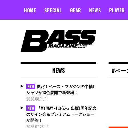
Skip
to
HOME
SPECIAL
GEAR
NEWS
PLAYER
content
NEWS
#ベー
夏だ！ベース・マガジンの半袖T
NEW
シャツが13色展開で新登場！
2026.08.7 UP
『MY WAY -J自伝-』出版1周年記念
NEW
のサイン会＆プレミアムトークショー
が開催！
2026.07.28 UP