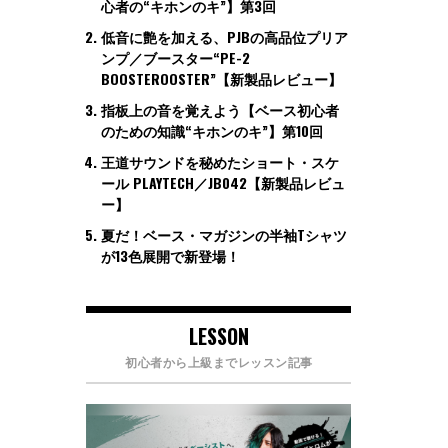
心者の“キホンのキ”】第3回
低音に艶を加える、PJBの高品位プリア
ンプ／ブースター“PE-2
BOOSTEROOSTER”【新製品レビュー】
指板上の音を覚えよう【ベース初心者
のための知識“キホンのキ”】第10回
王道サウンドを秘めたショート・スケ
ール PLAYTECH／JB042【新製品レビュ
ー】
夏だ！ベース・マガジンの半袖Tシャツ
が13色展開で新登場！
LESSON
初心者から上級までレッスン記事