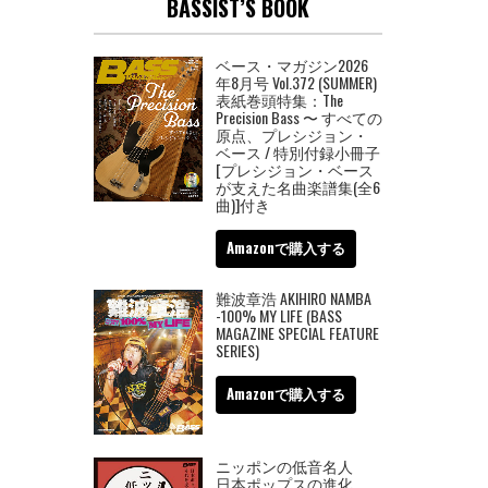
BASSIST’S BOOK
ベース・マガジン2026
年8月号 Vol.372 (SUMMER)
表紙巻頭特集：The
Precision Bass 〜 すべての
原点、プレシジョン・
ベース / 特別付録小冊子
[プレシジョン・ベース
が支えた名曲楽譜集(全6
曲)]付き
Amazonで購入する
難波章浩 AKIHIRO NAMBA
-100% MY LIFE (BASS
MAGAZINE SPECIAL FEATURE
SERIES)
Amazonで購入する
ニッポンの低音名人
日本ポップスの進化