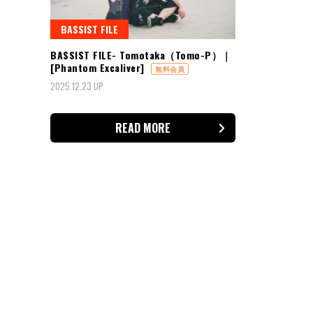
BASSIST FILE
BASSIST FILE- Tomotaka（Tomo-P）｜
[Phantom Excaliver]
無料会員
2025.12.23 UP
READ MORE