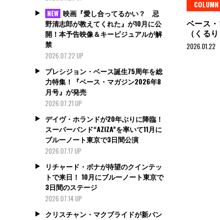
COLUMN
映画『愛し合ってるかい？ 忌
NEW
ベース・
野清志郎が教えてくれた』が10月に公
（くるり
開！本予告映像＆キービジュアルが解
禁
2026.01.22
2026.07.22 UP
プレシジョン・ベース誕生75周年を総
力特集！『ベース・マガジン2026年8
月号』が発売
2026.07.21 UP
デイヴ・ホランドが20年ぶりに降臨！
スーパーバンド“AZIZA”を率いて11月に
ブルーノート東京で3日間公演
2026.07.17 UP
リチャード・ボナが待望のクインテッ
トで来日！ 10月にブルーノート東京で
3日間のステージ
2026.07.14 UP
クリスチャン・マクブライドが新バン