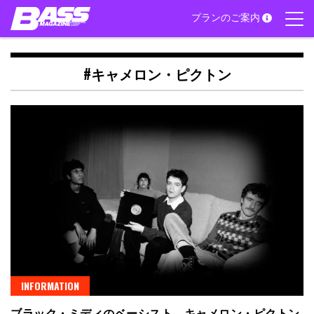
Skip
プランのご案内
to
content
#キャメロン・ピクトン
INFORMATION
ブラック・ミディのベーシスト、キャメロン・ピクトン