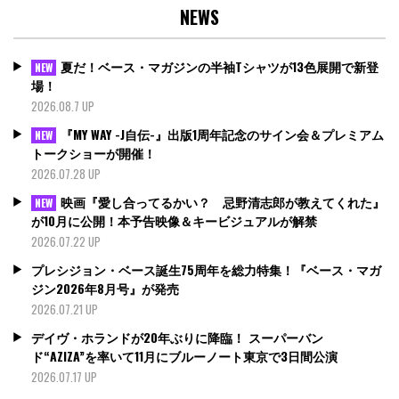
NEWS
夏だ！ベース・マガジンの半袖Tシャツが13色展開で新登
NEW
場！
2026.08.7 UP
『MY WAY -J自伝-』出版1周年記念のサイン会＆プレミアム
NEW
トークショーが開催！
2026.07.28 UP
映画『愛し合ってるかい？ 忌野清志郎が教えてくれた』
NEW
が10月に公開！本予告映像＆キービジュアルが解禁
2026.07.22 UP
プレシジョン・ベース誕生75周年を総力特集！『ベース・マガ
ジン2026年8月号』が発売
2026.07.21 UP
デイヴ・ホランドが20年ぶりに降臨！ スーパーバン
ド“AZIZA”を率いて11月にブルーノート東京で3日間公演
2026.07.17 UP