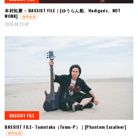
本村拓磨 – BASSIST FILE｜[ゆうらん船、Hedigan's、NOT
WONK]
無料会員
2026.04.23 UP
BASSIST FILE
BASSIST FILE- Tomotaka（Tomo-P）｜[Phantom Excaliver]
無料会員