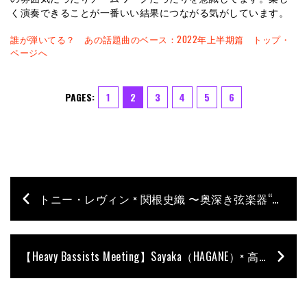
く演奏できることが一番いい結果につながる気がしています。
誰が弾いてる？ あの話題曲のベース：2022年上半期篇 トップ・
ページへ
PAGES:
1
2
3
4
5
6
トニー・レヴィン × 関根史織 〜奥深き弦楽器“チャップマン・スティック”の魅力【Special Talk Session】
【Heavy Bassists Meeting】Sayaka（HAGANE）× 高畑治央（兀突骨）× HARU（BRIDEAR）