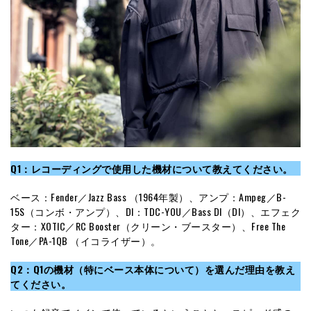
Q1：レコーディングで使用した機材について教えてください。
ベース：Fender／Jazz Bass （1964年製）、アンプ：Ampeg／B-
15S（コンボ・アンプ）、DI：TDC-YOU／Bass DI（DI）、エフェク
ター：XOTIC／RC Booster（クリーン・ブースター）、Free The
Tone／PA-1QB （イコライザー）。
Q2：Q1の機材（特にベース本体について）を選んだ理由を教え
てください。