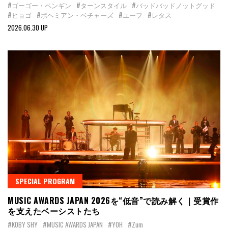
#ゴーゴー・ペンギン
#ターンスタイル
#バッドバッドノットグッド
#ヒョゴ
#ボヘミアン・ベチャーズ
#ユーフ
#レタス
2026.06.30 UP
SPECIAL PROGRAM
MUSIC AWARDS JAPAN 2026を“低音”で読み解く｜受賞作
を支えたベーシストたち
#KOBY SHY
#MUSIC AWARDS JAPAN
#YOH
#Zum