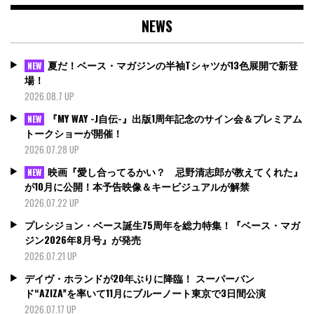
NEWS
夏だ！ベース・マガジンの半袖Tシャツが13色展開で新登
NEW
場！
2026.08.7 UP
『MY WAY -J自伝-』出版1周年記念のサイン会＆プレミアム
NEW
トークショーが開催！
2026.07.28 UP
映画『愛し合ってるかい？ 忌野清志郎が教えてくれた』
NEW
が10月に公開！本予告映像＆キービジュアルが解禁
2026.07.22 UP
プレシジョン・ベース誕生75周年を総力特集！『ベース・マガ
ジン2026年8月号』が発売
2026.07.21 UP
デイヴ・ホランドが20年ぶりに降臨！ スーパーバン
ド“AZIZA”を率いて11月にブルーノート東京で3日間公演
2026.07.17 UP