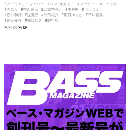
#アドリアン・フェロー
#ハマ･オカモト
#マーティ・ホロベック
#みのり
#中西道彦
#二家本亮介
#勝矢匠
#川上つよし
#新井和輝
#森夏彦
#武田祐介
#河西ゆりか
#草刈愛美
#越智俊介
#関口和之
#関将典
2026.06.26 UP