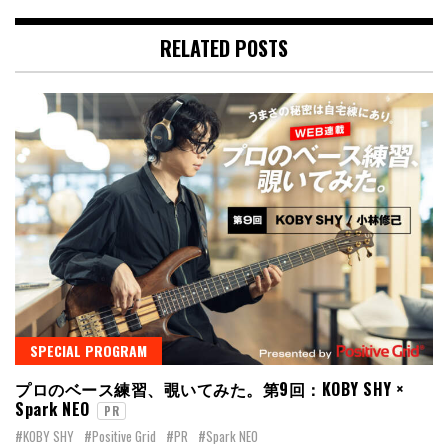
RELATED POSTS
SPECIAL PROGRAM
プロのベース練習、覗いてみた。第9回：KOBY SHY ×
Spark NEO
PR
#KOBY SHY
#Positive Grid
#PR
#Spark NEO