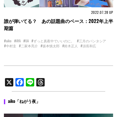
2022.07.28
UP
誰が弾いてる？ あの話題曲のベース：2022年上半
期篇
#aiko
#AYA
#UA
#ずっと真夜中でいいのに。
#三月のパンタシア
#中村圭
#二家本亮介
#坂本慎太郎
#鈴木正人
#須長和広
X
Facebook
Line
Threads
aiko「ねがう夜」