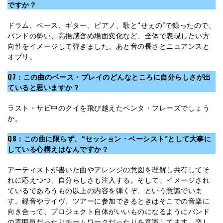
ですか？
ドラム、ベース、ギター、ピアノ、歌と“せぇの”で録ったので、
バンドの勢い、高揚感含め場面変化など、全体で表現したい方
向性をイメージして弾きました。あと音の長さとニュアンスと
オブリ。
Q7：この曲のベース・プレイのどんなところに自分らしさが出
ていると思いますか？
ラスト・サビ中のクイを飛び越えたペンタ・フレーズでしょう
か。
Q8：この曲に限らず、“セッション・ベーシスト”として大事に
している心構えはなんですか？
アーティストが書いた曲やアレンジの意図を理解し共有してそ
れに応えつつ、自分らしさも注入する。そして、イメージされ
ているであろうもの以上の内容を弾くぞ、という意識でいま
す。録音やライヴ、ツアーに参加できるときはそこでの音楽に
向き合って、プロジェクト自体がいいものになるようにバンド
の雰囲気だったりチームワークだったりを意識してます。楽し