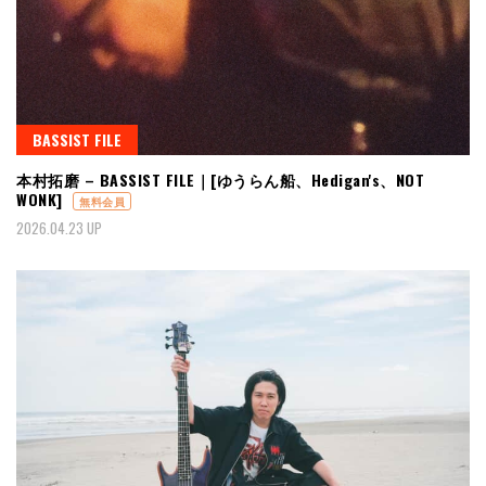
BASSIST FILE
本村拓磨 – BASSIST FILE｜[ゆうらん船、Hedigan's、NOT
WONK]
無料会員
2026.04.23 UP