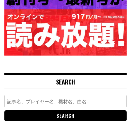
SEARCH
Search
for: