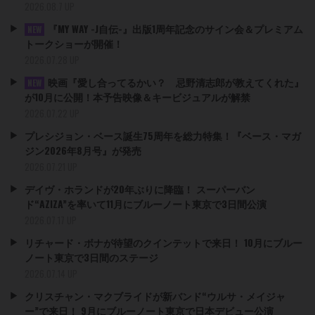
2026.08.7 UP
『MY WAY -J自伝-』出版1周年記念のサイン会＆プレミアム
NEW
トークショーが開催！
2026.07.28 UP
映画『愛し合ってるかい？ 忌野清志郎が教えてくれた』
NEW
が10月に公開！本予告映像＆キービジュアルが解禁
2026.07.22 UP
プレシジョン・ベース誕生75周年を総力特集！『ベース・マガ
ジン2026年8月号』が発売
2026.07.21 UP
デイヴ・ホランドが20年ぶりに降臨！ スーパーバン
ド“AZIZA”を率いて11月にブルーノート東京で3日間公演
2026.07.17 UP
リチャード・ボナが待望のクインテットで来日！ 10月にブルー
ノート東京で3日間のステージ
2026.07.14 UP
クリスチャン・マクブライドが新バンド“ウルサ・メイジャ
ー”で来日！ 9月にブルーノート東京で日本デビュー公演