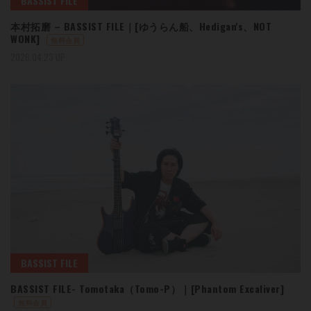
BASSIST FILE
本村拓磨 – BASSIST FILE｜[ゆうらん船、Hedigan's、NOT
WONK]
無料会員
2026.04.23 UP
BASSIST FILE
BASSIST FILE- Tomotaka（Tomo-P）｜[Phantom Excaliver]
無料会員