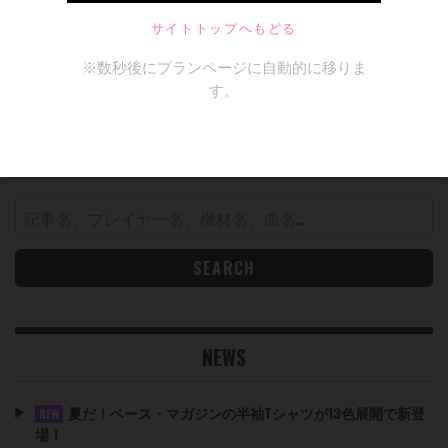
SEARCH
Search
for:
NEWS
夏だ！ベース・マガジンの半袖Tシャツが13色展開で新登
NEW
場！