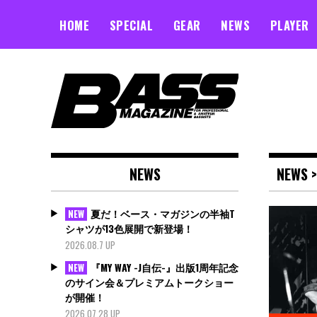
Skip
to
HOME
SPECIAL
GEAR
NEWS
PLAYER
content
NEWS
NEWS 
夏だ！ベース・マガジンの半袖T
NEW
シャツが13色展開で新登場！
2026.08.7 UP
『MY WAY -J自伝-』出版1周年記念
NEW
のサイン会＆プレミアムトークショー
が開催！
2026.07.28 UP