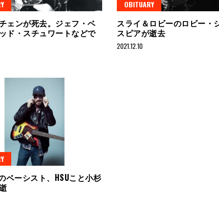
Y
OBITUARY
チェンが死去。ジェフ・ベ
スライ＆ロビーのロビー・
ッド・スチュワートなどで
スピアが逝去
2021.12.10
Y
osのベーシスト、HSUこと小杉
急逝