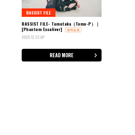
BASSIST FILE
BASSIST FILE- Tomotaka（Tomo-P）｜
[Phantom Excaliver]
無料会員
2025.12.23 UP
READ MORE