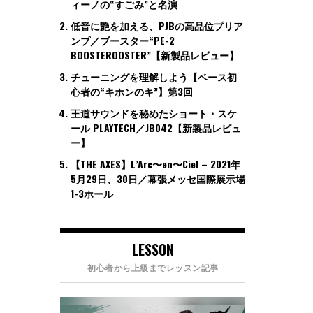
ィーノの“すごみ”と名演
低音に艶を加える、PJBの高品位プリア
ンプ／ブースター“PE-2
BOOSTEROOSTER”【新製品レビュー】
チューニングを理解しよう【ベース初
心者の“キホンのキ”】第3回
王道サウンドを秘めたショート・スケ
ール PLAYTECH／JB042【新製品レビュ
ー】
【THE AXES】L’Arc〜en〜Ciel – 2021年
5月29日、30日／幕張メッセ国際展示場
1-3ホール
LESSON
初心者から上級までレッスン記事