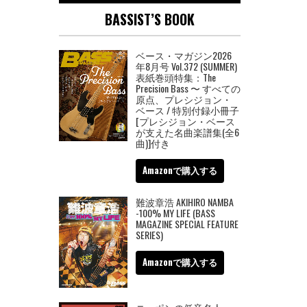
BASSIST’S BOOK
ベース・マガジン2026
年8月号 Vol.372 (SUMMER)
表紙巻頭特集：The
Precision Bass 〜 すべての
原点、プレシジョン・
ベース / 特別付録小冊子
[プレシジョン・ベース
が支えた名曲楽譜集(全6
曲)]付き
Amazonで購入する
難波章浩 AKIHIRO NAMBA
-100% MY LIFE (BASS
MAGAZINE SPECIAL FEATURE
SERIES)
Amazonで購入する