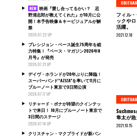
OBITUAR
映画『愛し合ってるかい？ 忌
NEW
フィル・
野清志郎が教えてくれた』が10月に公
ックやロ
開！本予告映像＆キービジュアルが解
活躍。
禁
2026.07.22 UP
2021.12.18
プレシジョン・ベース誕生75周年を総
力特集！『ベース・マガジン2026年8
月号』が発売
2026.07.21 UP
デイヴ・ホランドが20年ぶりに降臨！
スーパーバンド“AZIZA”を率いて11月に
ブルーノート東京で3日間公演
2026.07.17 UP
OBITUAR
リチャード・ボナが待望のクインテッ
トで来日！ 10月にブルーノート東京で
Suchm
3日間のステージ
隼太が
2026.07.14 UP
2021.10.15
クリスチャン・マクブライドが新バン