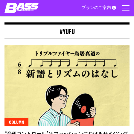
Skip
プランのご案内
to
content
#YUFU
COLUMN
“音価コントロール”はファッションにおけるサイジング