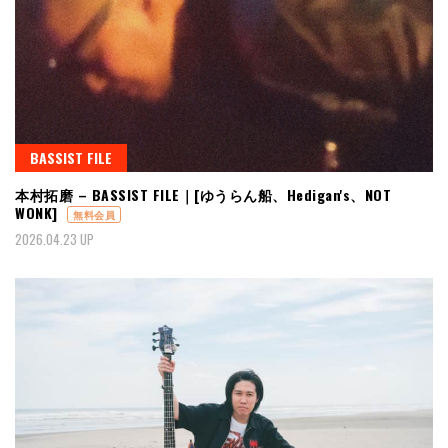
BASSIST FILE
本村拓磨 – BASSIST FILE｜[ゆうらん船、Hedigan's、NOT
WONK]
無料会員
2026.04.23 UP