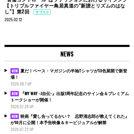
【トリプルファイヤー鳥居真道の“新譜とリズムのはな
し”】第2回
サブスク
2025.02.12
NEWS
夏だ！ベース・マガジンの半袖Tシャツが13色展開で新登
NEW
場！
2026.08.7 UP
『MY WAY -J自伝-』出版1周年記念のサイン会＆プレミアム
NEW
トークショーが開催！
2026.07.28 UP
映画『愛し合ってるかい？ 忌野清志郎が教えてくれた』
NEW
が10月に公開！本予告映像＆キービジュアルが解禁
2026.07.22 UP