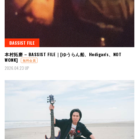
BASSIST FILE
本村拓磨 – BASSIST FILE｜[ゆうらん船、Hedigan's、NOT
WONK]
無料会員
2026.04.23 UP