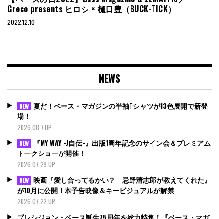
Greco presents ヒロシ × 樋口豊（BUCK-TICK）
2022.12.10
NEWS
夏だ！ベース・マガジンの半袖Tシャツが13色展開で新登
NEW
場！
2026.08.7 UP
『MY WAY -J自伝-』出版1周年記念のサイン会＆プレミアム
NEW
トークショーが開催！
2026.07.28 UP
映画『愛し合ってるかい？ 忌野清志郎が教えてくれた』
NEW
が10月に公開！本予告映像＆キービジュアルが解禁
2026.07.22 UP
プレシジョン・ベース誕生75周年を総力特集！『ベース・マガ