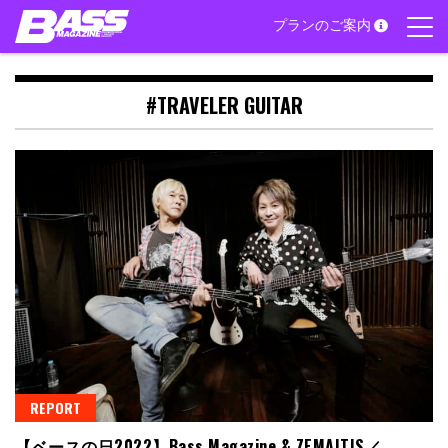
Skip
プランのご案内
to
content
#TRAVELER GUITAR
REPORT
【ベースの日2022】Bass Magazine & ZEMAITIS／