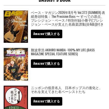
ベース・マガジン2026年8月号 Vol.372 (SUMMER) 表
紙巻頭特集：The Precision Bass 〜 すべての原点、
プレシジョン・ベース / 特別付録小冊子[プレシ
ジョン・ベースが支えた名曲楽譜集(全6曲)]付き
Amazonで購入する
難波章浩 AKIHIRO NAMBA -100% MY LIFE (BASS
MAGAZINE SPECIAL FEATURE SERIES)
Amazonで購入する
ニッポンの低音名人 日本ポップスの進化と、
それを支えてきた名ベーシストたち
Amazonで購入する