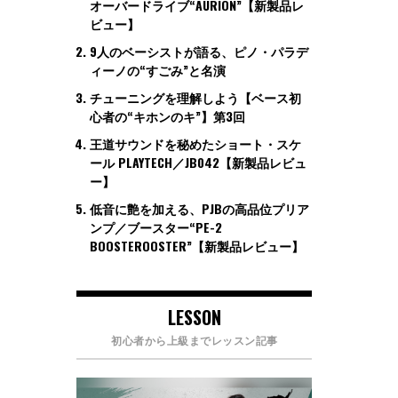
オーバードライブ“AURION”【新製品レ
ビュー】
9人のベーシストが語る、ピノ・パラデ
ィーノの“すごみ”と名演
チューニングを理解しよう【ベース初
心者の“キホンのキ”】第3回
王道サウンドを秘めたショート・スケ
ール PLAYTECH／JB042【新製品レビュ
ー】
低音に艶を加える、PJBの高品位プリア
ンプ／ブースター“PE-2
BOOSTEROOSTER”【新製品レビュー】
LESSON
初心者から上級までレッスン記事