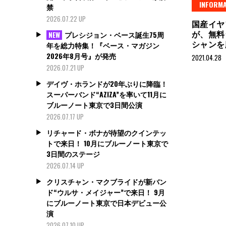
INFORMA
禁
2026.07.22 UP
国産イヤ
が、無料
プレシジョン・ベース誕生75周
NEW
シャン
年を総力特集！『ベース・マガジン
2026年8月号』が発売
2021.04.28
2026.07.21 UP
デイヴ・ホランドが20年ぶりに降臨！
スーパーバンド“AZIZA”を率いて11月に
ブルーノート東京で3日間公演
2026.07.17 UP
リチャード・ボナが待望のクインテッ
トで来日！ 10月にブルーノート東京で
3日間のステージ
2026.07.14 UP
クリスチャン・マクブライドが新バン
ド“ウルサ・メイジャー”で来日！ 9月
にブルーノート東京で日本デビュー公
演
2026.07.10 UP