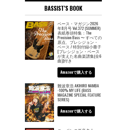
BASSIST’S BOOK
ベース・マガジン2026
年8月号 Vol.372 (SUMMER)
表紙巻頭特集：The
Precision Bass 〜 すべての
原点、プレシジョン・
ベース / 特別付録小冊子
[プレシジョン・ベース
が支えた名曲楽譜集(全6
曲)]付き
Amazonで購入する
難波章浩 AKIHIRO NAMBA
-100% MY LIFE (BASS
MAGAZINE SPECIAL FEATURE
SERIES)
Amazonで購入する