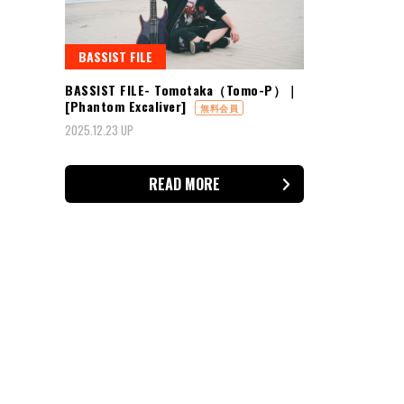
BASSIST FILE
BASSIST FILE- Tomotaka（Tomo-P）｜
[Phantom Excaliver]
無料会員
2025.12.23 UP
READ MORE