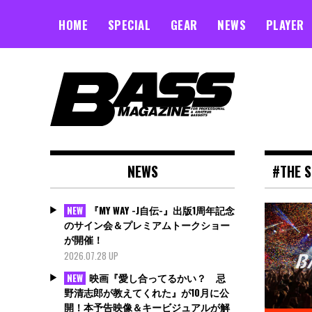
Skip
to
HOME
SPECIAL
GEAR
NEWS
PLAYER
content
NEWS
#THE 
『MY WAY -J自伝-』出版1周年記念
NEW
のサイン会＆プレミアムトークショー
が開催！
2026.07.28 UP
映画『愛し合ってるかい？ 忌
NEW
野清志郎が教えてくれた』が10月に公
開！本予告映像＆キービジュアルが解