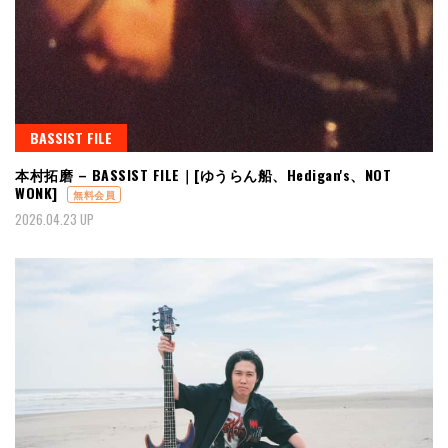
BASSIST FILE
本村拓磨 – BASSIST FILE｜[ゆうらん船、Hedigan's、NOT
WONK]
無料会員
2026.04.23 UP