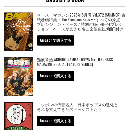
ベース・マガジン2026年8月号 Vol.372 (SUMMER) 表
紙巻頭特集：The Precision Bass 〜 すべての原点、
プレシジョン・ベース / 特別付録小冊子[プレシ
ジョン・ベースが支えた名曲楽譜集(全6曲)]付き
Amazonで購入する
難波章浩 AKIHIRO NAMBA -100% MY LIFE (BASS
MAGAZINE SPECIAL FEATURE SERIES)
Amazonで購入する
ニッポンの低音名人 日本ポップスの進化と、
それを支えてきた名ベーシストたち
Amazonで購入する