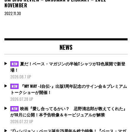
NOVEMBER
2022.11.30
NEWS
夏だ！ベース・マガジンの半袖Tシャツが13色展開で新登
NEW
場！
2026.08.7 UP
『MY WAY -J自伝-』出版1周年記念のサイン会＆プレミアム
NEW
トークショーが開催！
2026.07.28 UP
映画『愛し合ってるかい？ 忌野清志郎が教えてくれた』
NEW
が10月に公開！本予告映像＆キービジュアルが解禁
2026.07.22 UP
プレシジョン・ベース誕生75周年を総力特集！『ベース・マガ