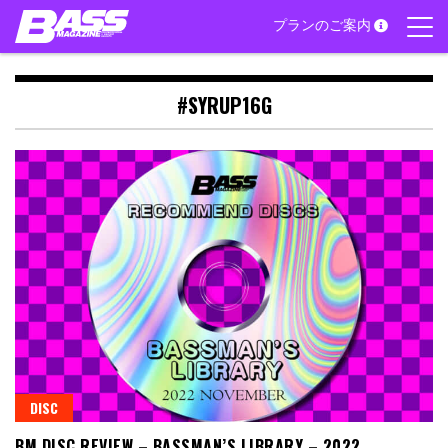
Skip
プランのご案内
to
content
#SYRUP16G
DISC
BM DISC REVIEW – BASSMAN’S LIBRARY – 2022