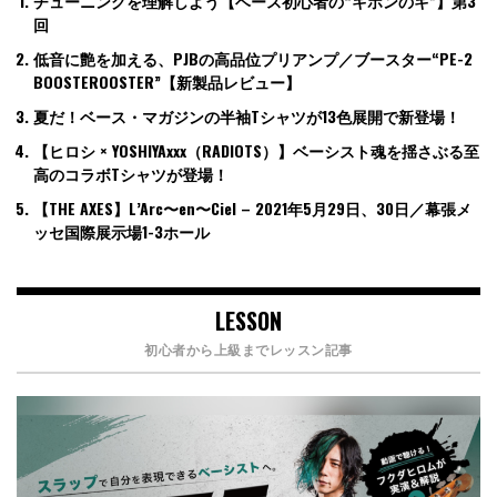
チューニングを理解しよう【ベース初心者の“キホンのキ”】第3
回
低音に艶を加える、PJBの高品位プリアンプ／ブースター“PE-2
BOOSTEROOSTER”【新製品レビュー】
夏だ！ベース・マガジンの半袖Tシャツが13色展開で新登場！
【ヒロシ × YOSHIYAxxx（RADIOTS）】ベーシスト魂を揺さぶる至
高のコラボTシャツが登場！
【THE AXES】L’Arc〜en〜Ciel – 2021年5月29日、30日／幕張メ
ッセ国際展示場1-3ホール
LESSON
初心者から上級までレッスン記事