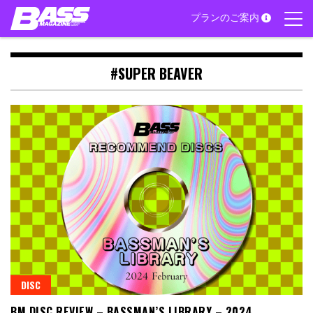
Skip
プランのご案内
to
content
#SUPER BEAVER
DISC
BM DISC REVIEW – BASSMAN’S LIBRARY – 2024