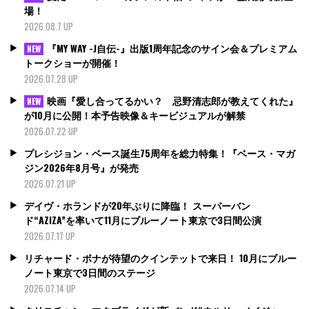
場！
2026.08.7 UP
『MY WAY -J自伝-』出版1周年記念のサイン会＆プレミアム
NEW
トークショーが開催！
2026.07.28 UP
映画『愛し合ってるかい？ 忌野清志郎が教えてくれた』
NEW
が10月に公開！本予告映像＆キービジュアルが解禁
2026.07.22 UP
プレシジョン・ベース誕生75周年を総力特集！『ベース・マガ
ジン2026年8月号』が発売
2026.07.21 UP
デイヴ・ホランドが20年ぶりに降臨！ スーパーバン
ド“AZIZA”を率いて11月にブルーノート東京で3日間公演
2026.07.17 UP
リチャード・ボナが待望のクインテットで来日！ 10月にブルー
ノート東京で3日間のステージ
2026.07.14 UP