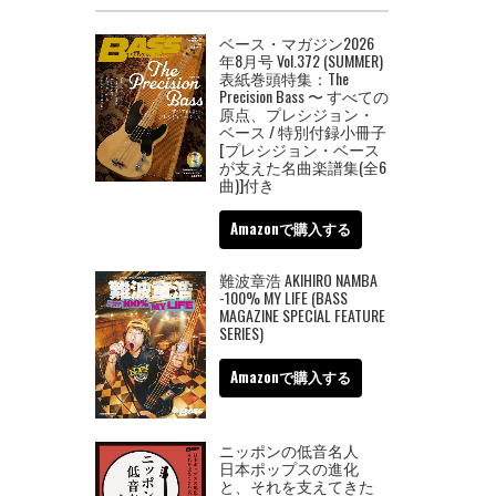
ベース・マガジン2026
年8月号 Vol.372 (SUMMER)
表紙巻頭特集：The
Precision Bass 〜 すべての
原点、プレシジョン・
ベース / 特別付録小冊子
[プレシジョン・ベース
が支えた名曲楽譜集(全6
曲)]付き
Amazonで購入する
難波章浩 AKIHIRO NAMBA
-100% MY LIFE (BASS
MAGAZINE SPECIAL FEATURE
SERIES)
Amazonで購入する
ニッポンの低音名人
日本ポップスの進化
と、それを支えてきた