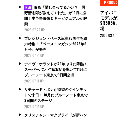
PRODUC
映画『愛し合ってるかい？ 忌
NEW
アイバニ
野清志郎が教えてくれた』が10月に公
モデルが大
開！本予告映像＆キービジュアルが解
SR505A
禁
場
2026.07.22 UP
2026.03.4
プレシジョン・ベース誕生75周年を総
力特集！『ベース・マガジン2026年8
月号』が発売
2026.07.21 UP
デイヴ・ホランドが20年ぶりに降臨！
スーパーバンド“AZIZA”を率いて11月に
ブルーノート東京で3日間公演
2026.07.17 UP
リチャード・ボナが待望のクインテッ
トで来日！ 10月にブルーノート東京で
3日間のステージ
2026.07.14 UP
クリスチャン・マクブライドが新バン