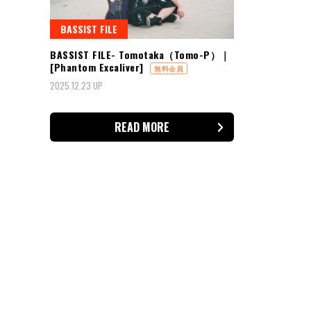
BASSIST FILE
BASSIST FILE- Tomotaka（Tomo-P）｜
[Phantom Excaliver]
無料会員
2025.12.23 UP
READ MORE