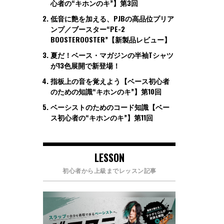
心者の“キホンのキ”】第3回
低音に艶を加える、PJBの高品位プリア
ンプ／ブースター“PE-2
BOOSTEROOSTER”【新製品レビュー】
夏だ！ベース・マガジンの半袖Tシャツ
が13色展開で新登場！
指板上の音を覚えよう【ベース初心者
のための知識“キホンのキ”】第10回
ベーシストのためのコード知識【ベー
ス初心者の“キホンのキ”】第11回
LESSON
初心者から上級までレッスン記事