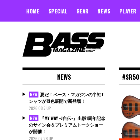
Skip
to
HOME
SPECIAL
GEAR
NEWS
PLAYER
content
NEWS
#SR50
夏だ！ベース・マガジンの半袖T
NEW
シャツが13色展開で新登場！
2026.08.7 UP
『MY WAY -J自伝-』出版1周年記念
NEW
のサイン会＆プレミアムトークショー
が開催！
2026.07.28 UP