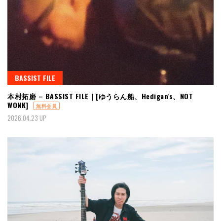
BASSIST FILE
本村拓磨 – BASSIST FILE｜[ゆうらん船、Hedigan's、NOT
WONK]
無料会員
2026.04.23 UP