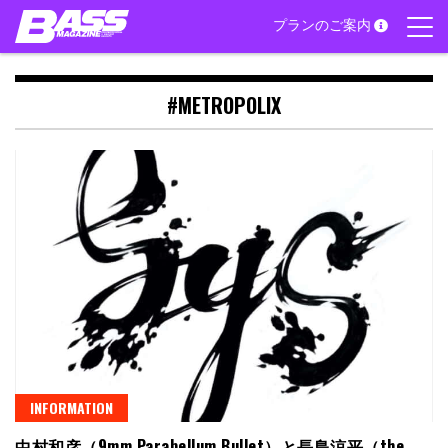
Skip
プランのご案内
to
content
#METROPOLIX
INFORMATION
中村和彦（9mm Parabellum Bullet）と長島涼平（the