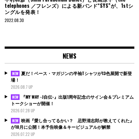
telephones ／フレンズ）による新バンド“SYS”が、1stシ
ングルを発表！
2022.08.30
NEWS
夏だ！ベース・マガジンの半袖Tシャツが13色展開で新登
NEW
場！
2026.08.7 UP
『MY WAY -J自伝-』出版1周年記念のサイン会＆プレミアム
NEW
トークショーが開催！
2026.07.28 UP
映画『愛し合ってるかい？ 忌野清志郎が教えてくれた』
NEW
が10月に公開！本予告映像＆キービジュアルが解禁
2026.07.22 UP