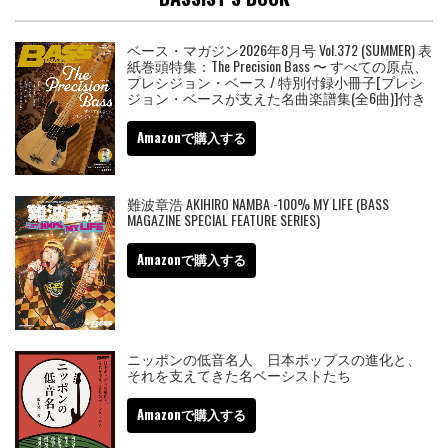
ベース・マガジン2026年8月号 Vol.372 (SUMMER) 表
紙巻頭特集：The Precision Bass 〜 すべての原点、
プレシジョン・ベース / 特別付録小冊子[プレシ
ジョン・ベースが支えた名曲楽譜集(全6曲)]付き
Amazonで購入する
難波章浩 AKIHIRO NAMBA -100% MY LIFE (BASS
MAGAZINE SPECIAL FEATURE SERIES)
Amazonで購入する
ニッポンの低音名人 日本ポップスの進化と、
それを支えてきた名ベーシストたち
Amazonで購入する