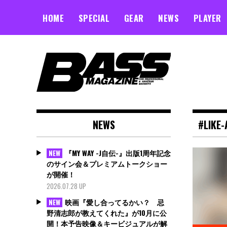
Skip
to
HOME
SPECIAL
GEAR
NEWS
PLAYER
content
NEWS
#LIKE-
『MY WAY -J自伝-』出版1周年記念
NEW
のサイン会＆プレミアムトークショー
が開催！
2026.07.28 UP
映画『愛し合ってるかい？ 忌
NEW
野清志郎が教えてくれた』が10月に公
開！本予告映像＆キービジュアルが解