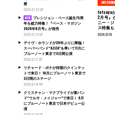
INFORMA
禁
2026.07.22 UP
tetsu
2月号』
プレシジョン・ベース誕生75周
NEW
ニー・ジ
年を総力特集！『ベース・マガジン
ス特集
2026年8月号』が発売
2026.07.21 UP
2026.01.19
デイヴ・ホランドが20年ぶりに降臨！
スーパーバンド“AZIZA”を率いて11月に
ブルーノート東京で3日間公演
2026.07.17 UP
リチャード・ボナが待望のクインテッ
トで来日！ 10月にブルーノート東京で
3日間のステージ
2026.07.14 UP
クリスチャン・マクブライドが新バン
ド“ウルサ・メイジャー”で来日！ 9月
にブルーノート東京で日本デビュー公
演
2026.07.10 UP