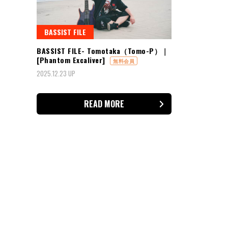
BASSIST FILE
BASSIST FILE- Tomotaka（Tomo-P）｜
[Phantom Excaliver]
無料会員
2025.12.23 UP
READ MORE