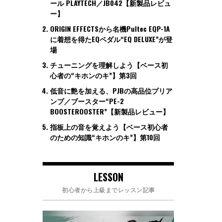
ール PLAYTECH／JB042【新製品レビュ
ー】
ORIGIN EFFECTSから名機Pultec EQP-1A
に着想を得たEQペダル“EQ DELUXE”が登
場
チューニングを理解しよう【ベース初
心者の“キホンのキ”】第3回
低音に艶を加える、PJBの高品位プリア
ンプ／ブースター“PE-2
BOOSTEROOSTER”【新製品レビュー】
指板上の音を覚えよう【ベース初心者
のための知識“キホンのキ”】第10回
LESSON
初心者から上級までレッスン記事