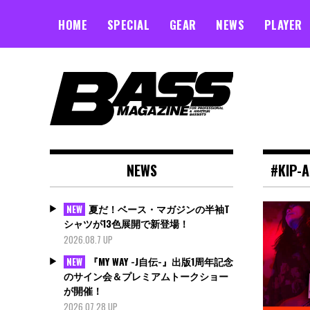
Skip
to
HOME
SPECIAL
GEAR
NEWS
PLAYER
content
NEWS
#KIP-
夏だ！ベース・マガジンの半袖T
NEW
シャツが13色展開で新登場！
2026.08.7 UP
『MY WAY -J自伝-』出版1周年記念
NEW
のサイン会＆プレミアムトークショー
が開催！
2026.07.28 UP