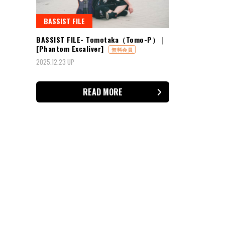
BASSIST FILE
BASSIST FILE- Tomotaka（Tomo-P）｜
[Phantom Excaliver]
無料会員
2025.12.23 UP
READ MORE