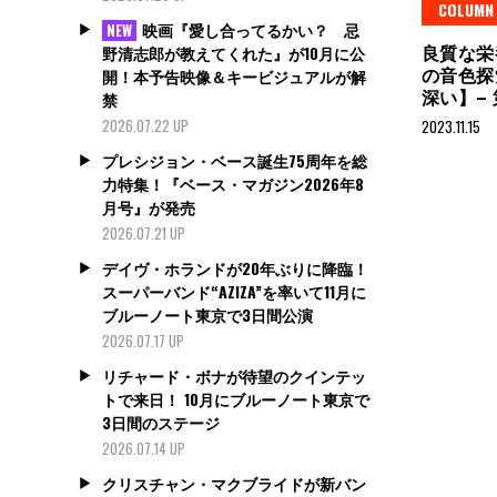
COLUMN
映画『愛し合ってるかい？ 忌
NEW
良質な栄
野清志郎が教えてくれた』が10月に公
の音色探
開！本予告映像＆キービジュアルが解
深い】–
禁
2026.07.22 UP
2023.11.15
プレシジョン・ベース誕生75周年を総
力特集！『ベース・マガジン2026年8
月号』が発売
2026.07.21 UP
デイヴ・ホランドが20年ぶりに降臨！
スーパーバンド“AZIZA”を率いて11月に
ブルーノート東京で3日間公演
2026.07.17 UP
リチャード・ボナが待望のクインテッ
トで来日！ 10月にブルーノート東京で
3日間のステージ
2026.07.14 UP
クリスチャン・マクブライドが新バン