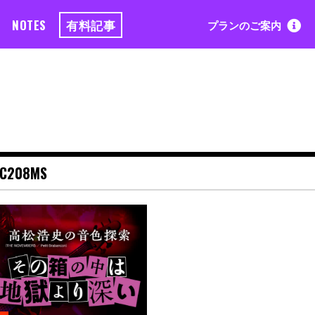
NOTES
有料記事
プランのご案内
AC208MS