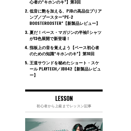
心者の“キホンのキ”】第3回
低音に艶を加える、PJBの高品位プリア
ンプ／ブースター“PE-2
BOOSTEROOSTER”【新製品レビュー】
夏だ！ベース・マガジンの半袖Tシャツ
が13色展開で新登場！
指板上の音を覚えよう【ベース初心者
のための知識“キホンのキ”】第10回
王道サウンドを秘めたショート・スケ
ール PLAYTECH／JB042【新製品レビュ
ー】
LESSON
初心者から上級までレッスン記事