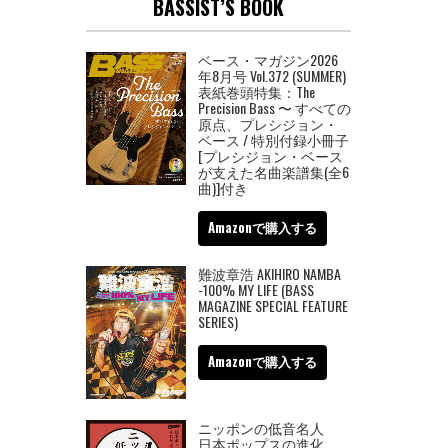
BASSIST’S BOOK
ベース・マガジン2026
年8月号 Vol.372 (SUMMER)
表紙巻頭特集：The
Precision Bass 〜 すべての
原点、プレシジョン・
ベース / 特別付録小冊子
[プレシジョン・ベース
が支えた名曲楽譜集(全6
曲)]付き
Amazonで購入する
難波章浩 AKIHIRO NAMBA
-100% MY LIFE (BASS
MAGAZINE SPECIAL FEATURE
SERIES)
Amazonで購入する
ニッポンの低音名人
日本ポップスの進化