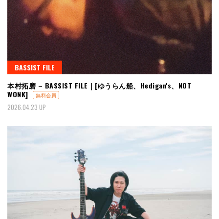
BASSIST FILE
本村拓磨 – BASSIST FILE｜[ゆうらん船、Hedigan's、NOT
WONK]
無料会員
2026.04.23 UP