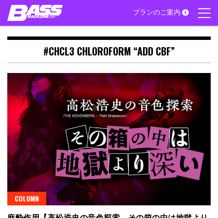
Skip
プランのご案内
to
content
#CHCL3 CHLOROFORM “ADD CBF”
COLUMN
麻酔作用【高松浩史の音色探索 その箱の中は地獄より