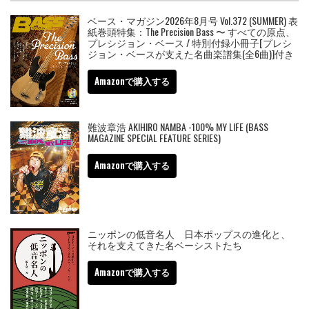
ベース・マガジン2026年8月号 Vol.372 (SUMMER) 表
紙巻頭特集：The Precision Bass 〜 すべての原点、
プレシジョン・ベース / 特別付録小冊子[プレシ
ジョン・ベースが支えた名曲楽譜集(全6曲)]付き
Amazonで購入する
難波章浩 AKIHIRO NAMBA -100% MY LIFE (BASS
MAGAZINE SPECIAL FEATURE SERIES)
Amazonで購入する
ニッポンの低音名人 日本ポップスの進化と、
それを支えてきた名ベーシストたち
Amazonで購入する