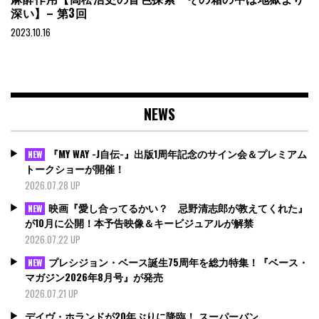
深い】– 第3回
2023.10.16
NEWS
『MY WAY -J自伝-』出版1周年記念のサイン会＆プレミアム
NEW
トークショーが開催！
2026.07.28 UP
映画『愛し合ってるかい？ 忌野清志郎が教えてくれた』
NEW
が10月に公開！本予告映像＆キービジュアルが解禁
2026.07.22 UP
プレシジョン・ベース誕生75周年を総力特集！『ベース・
NEW
マガジン2026年8月号』が発売
2026.07.21 UP
デイヴ・ホランドが20年ぶりに降臨！ スーパーバン