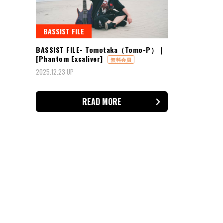
BASSIST FILE
BASSIST FILE- Tomotaka（Tomo-P）｜
[Phantom Excaliver]
無料会員
2025.12.23 UP
READ MORE