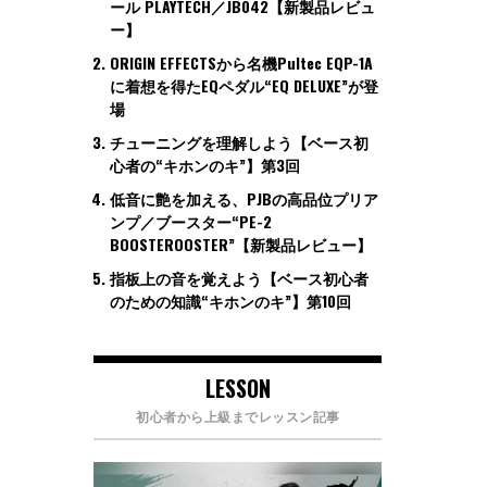
ール PLAYTECH／JB042【新製品レビュ
ー】
ORIGIN EFFECTSから名機Pultec EQP-1A
に着想を得たEQペダル“EQ DELUXE”が登
場
チューニングを理解しよう【ベース初
心者の“キホンのキ”】第3回
低音に艶を加える、PJBの高品位プリア
ンプ／ブースター“PE-2
BOOSTEROOSTER”【新製品レビュー】
指板上の音を覚えよう【ベース初心者
のための知識“キホンのキ”】第10回
LESSON
初心者から上級までレッスン記事