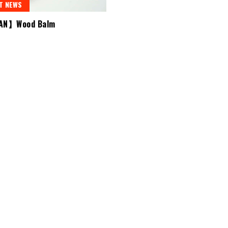
T NEWS
AN】Wood Balm