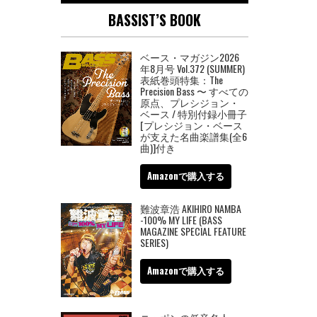
BASSIST’S BOOK
ベース・マガジン2026
年8月号 Vol.372 (SUMMER)
表紙巻頭特集：The
Precision Bass 〜 すべての
原点、プレシジョン・
ベース / 特別付録小冊子
[プレシジョン・ベース
が支えた名曲楽譜集(全6
曲)]付き
Amazonで購入する
難波章浩 AKIHIRO NAMBA
-100% MY LIFE (BASS
MAGAZINE SPECIAL FEATURE
SERIES)
Amazonで購入する