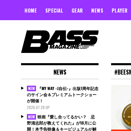
Skip
to
HOME
SPECIAL
GEAR
NEWS
PLAYER
content
NEWS
#BEES
『MY WAY -J自伝-』出版1周年記念
NEW
のサイン会＆プレミアムトークショー
が開催！
2026.07.28 UP
映画『愛し合ってるかい？ 忌
NEW
野清志郎が教えてくれた』が10月に公
開！本予告映像＆キービジュアルが解