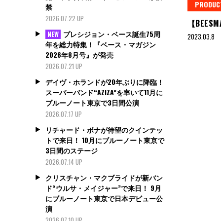
PRODUC
禁
2026.07.22 UP
【BEESM
プレシジョン・ベース誕生75周
NEW
2023.03.8
年を総力特集！『ベース・マガジン
2026年8月号』が発売
2026.07.21 UP
デイヴ・ホランドが20年ぶりに降臨！
スーパーバンド“AZIZA”を率いて11月に
ブルーノート東京で3日間公演
2026.07.17 UP
リチャード・ボナが待望のクインテッ
トで来日！ 10月にブルーノート東京で
3日間のステージ
2026.07.14 UP
クリスチャン・マクブライドが新バン
ド“ウルサ・メイジャー”で来日！ 9月
にブルーノート東京で日本デビュー公
演
2026.07.10 UP