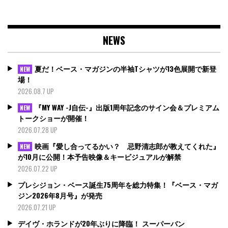
NEWS
夏だ！ベース・マガジンの半袖Tシャツが13色展開で新登
NEW
場！
2026.08.7 UP
『MY WAY -J自伝-』出版1周年記念のサイン会＆プレミアム
NEW
トークショーが開催！
2026.07.28 UP
映画『愛し合ってるかい？ 忌野清志郎が教えてくれた』
NEW
が10月に公開！本予告映像＆キービジュアルが解禁
2026.07.22 UP
プレシジョン・ベース誕生75周年を総力特集！『ベース・マガ
ジン2026年8月号』が発売
2026.07.21 UP
デイヴ・ホランドが20年ぶりに降臨！ スーパーバン