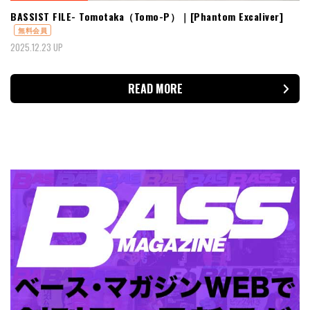
BASSIST FILE- Tomotaka（Tomo-P）｜[Phantom Excaliver]
無料会員
2025.12.23 UP
READ MORE