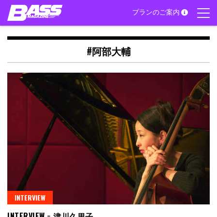
Skip
プランのご案内
to
content
#阿部大輔
INTERVIEW
INTERVIEW − 津川久里子