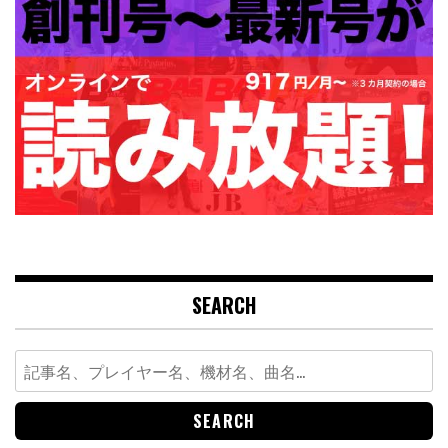
SEARCH
Search
for: