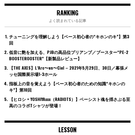
RANKING
よく読まれている記事
チューニングを理解しよう【ベース初心者の“キホンのキ”】第3
回
低音に艶を加える、PJBの高品位プリアンプ／ブースター“PE-2
BOOSTEROOSTER”【新製品レビュー】
【THE AXES】L’Arc〜en〜Ciel – 2021年5月29日、30日／幕張メ
ッセ国際展示場1-3ホール
指板上の音を覚えよう【ベース初心者のための知識“キホンの
キ”】第10回
【ヒロシ × YOSHIYAxxx（RADIOTS）】ベーシスト魂を揺さぶる至
高のコラボTシャツが登場！
LESSON