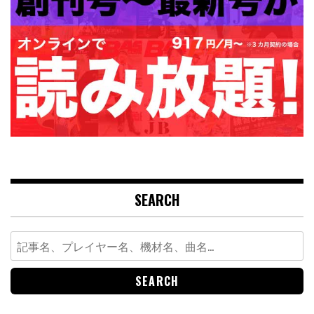
SEARCH
Search
for: