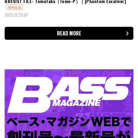
BASSIST FILE- Tomotaka（Tomo-P）｜[Phantom Excaliver]
無料会員
2025.12.23 UP
READ MORE