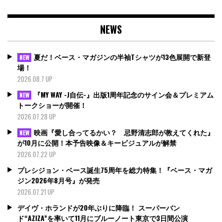
NEWS
夏だ！ベース・マガジンの半袖Tシャツが13色展開で新登
NEW
場！
2026.08.7 UP
『MY WAY -J自伝-』出版1周年記念のサイン会＆プレミアム
NEW
トークショーが開催！
2026.07.28 UP
映画『愛し合ってるかい？ 忌野清志郎が教えてくれた』
NEW
が10月に公開！本予告映像＆キービジュアルが解禁
2026.07.22 UP
プレシジョン・ベース誕生75周年を総力特集！『ベース・マガ
ジン2026年8月号』が発売
2026.07.21 UP
デイヴ・ホランドが20年ぶりに降臨！ スーパーバン
ド“AZIZA”を率いて11月にブルーノート東京で3日間公演