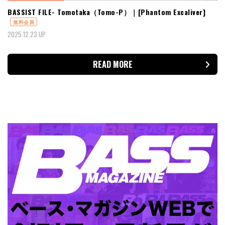
BASSIST FILE- Tomotaka（Tomo-P）｜[Phantom Excaliver]
無料会員
2025.12.23 UP
READ MORE