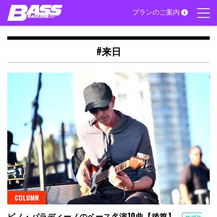
Skip
プランのご案内
to
content
#来日
COLUMN
ピノ・パラディーノのベース名演10曲【後篇】
サブス