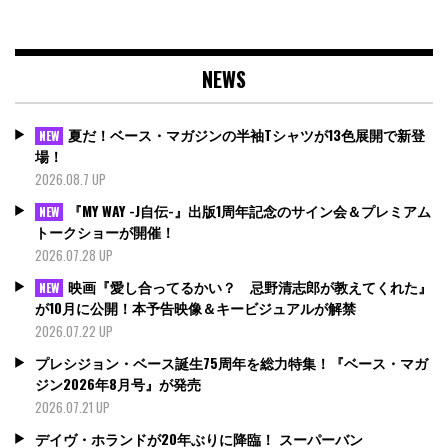
NEWS
夏だ！ベース・マガジンの半袖Tシャツが13色展開で新登
NEW
場！
2026.08.7 UP
『MY WAY -J自伝-』出版1周年記念のサイン会＆プレミアム
NEW
トークショーが開催！
2026.07.28 UP
映画『愛し合ってるかい？ 忌野清志郎が教えてくれた』
NEW
が10月に公開！本予告映像＆キービジュアルが解禁
2026.07.22 UP
プレシジョン・ベース誕生75周年を総力特集！『ベース・マガ
ジン2026年8月号』が発売
2026.07.21 UP
デイヴ・ホランドが20年ぶりに降臨！ スーパーバン