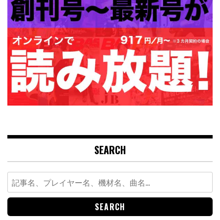
SEARCH
Search
for: