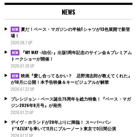
NEWS
夏だ！ベース・マガジンの半袖Tシャツが13色展開で新登
NEW
場！
2026.08.7 UP
『MY WAY -J自伝-』出版1周年記念のサイン会＆プレミアム
NEW
トークショーが開催！
2026.07.28 UP
映画『愛し合ってるかい？ 忌野清志郎が教えてくれた』
NEW
が10月に公開！本予告映像＆キービジュアルが解禁
2026.07.22 UP
プレシジョン・ベース誕生75周年を総力特集！『ベース・マガ
ジン2026年8月号』が発売
2026.07.21 UP
デイヴ・ホランドが20年ぶりに降臨！ スーパーバン
ド“AZIZA”を率いて11月にブルーノート東京で3日間公演
2026.07.17 UP