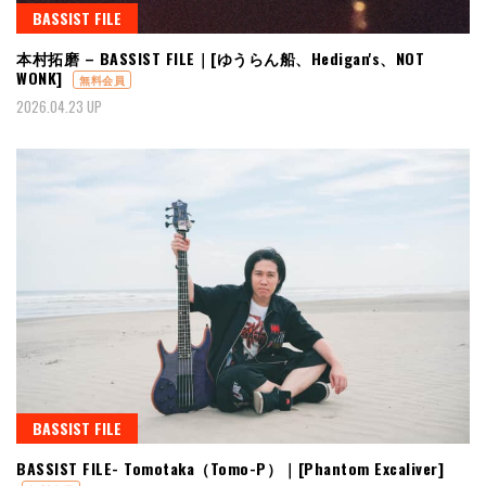
BASSIST FILE
本村拓磨 – BASSIST FILE｜[ゆうらん船、Hedigan's、NOT
WONK]
無料会員
2026.04.23 UP
BASSIST FILE
BASSIST FILE- Tomotaka（Tomo-P）｜[Phantom Excaliver]