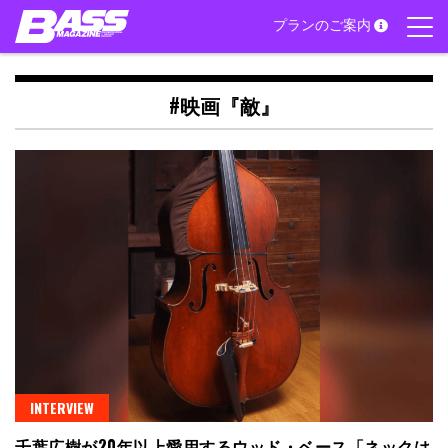
Skip
プランのご案内
to
content
#映画『敵』
INTERVIEW
千葉広樹が20年以上愛用するウッド・ベース「ネックは