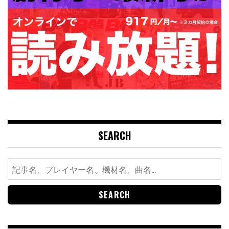
SEARCH
Search
for: