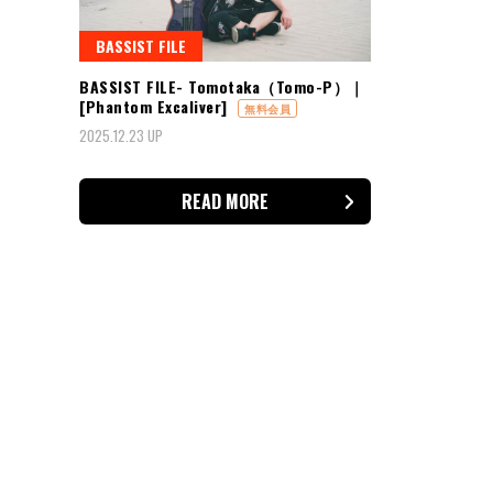
BASSIST FILE
BASSIST FILE- Tomotaka（Tomo-P）｜
[Phantom Excaliver]
無料会員
2025.12.23 UP
READ MORE