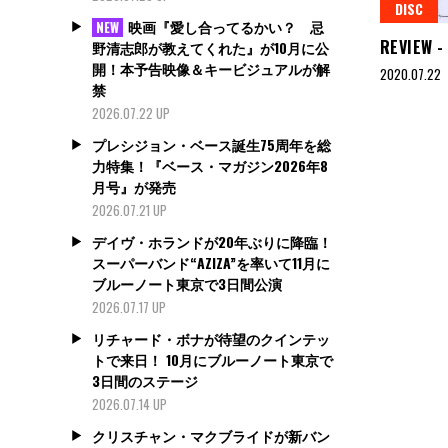
DISC
映画『愛し合ってるかい？ 忌
NEW
REVIEW 
野清志郎が教えてくれた』が10月に公
開！本予告映像＆キービジュアルが解
2020.07.22
禁
2026.07.22 UP
プレシジョン・ベース誕生75周年を総
力特集！『ベース・マガジン2026年8
月号』が発売
2026.07.21 UP
デイヴ・ホランドが20年ぶりに降臨！
スーパーバンド“AZIZA”を率いて11月に
ブルーノート東京で3日間公演
2026.07.17 UP
リチャード・ボナが待望のクインテッ
トで来日！ 10月にブルーノート東京で
3日間のステージ
2026.07.14 UP
クリスチャン・マクブライドが新バン