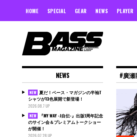
Skip
to
HOME
SPECIAL
GEAR
NEWS
PLAYER
content
NEWS
#廣瀬
夏だ！ベース・マガジンの半袖T
NEW
シャツが13色展開で新登場！
2026.08.7 UP
『MY WAY -J自伝-』出版1周年記念
NEW
のサイン会＆プレミアムトークショー
が開催！
2026.07.28 UP