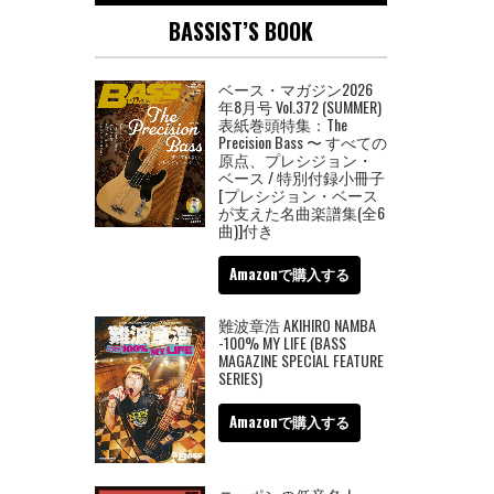
BASSIST’S BOOK
ベース・マガジン2026
年8月号 Vol.372 (SUMMER)
表紙巻頭特集：The
Precision Bass 〜 すべての
原点、プレシジョン・
ベース / 特別付録小冊子
[プレシジョン・ベース
が支えた名曲楽譜集(全6
曲)]付き
Amazonで購入する
難波章浩 AKIHIRO NAMBA
-100% MY LIFE (BASS
MAGAZINE SPECIAL FEATURE
SERIES)
Amazonで購入する