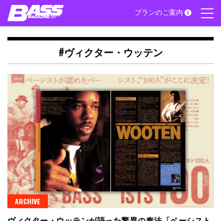
Skip
プランのご案内
to
content
#ヴィクター・ウッテン
ARCHIVE
ヴィクター・ウッテンが語った驚異の奏法「ベーシスト