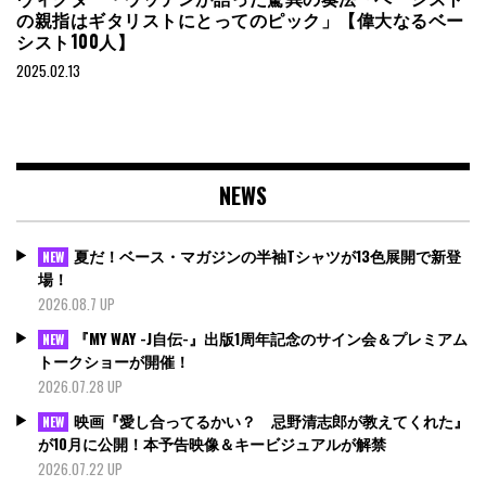
の親指はギタリストにとってのピック」【偉大なるベー
シスト100人】
2025.02.13
NEWS
夏だ！ベース・マガジンの半袖Tシャツが13色展開で新登
NEW
場！
2026.08.7 UP
『MY WAY -J自伝-』出版1周年記念のサイン会＆プレミアム
NEW
トークショーが開催！
2026.07.28 UP
映画『愛し合ってるかい？ 忌野清志郎が教えてくれた』
NEW
が10月に公開！本予告映像＆キービジュアルが解禁
2026.07.22 UP