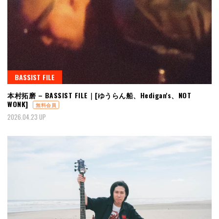
BASSIST FILE
本村拓磨 – BASSIST FILE｜[ゆうらん船、Hedigan's、NOT
WONK]
無料会員
2026.04.23 UP