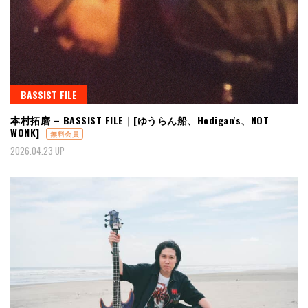
BASSIST FILE
本村拓磨 – BASSIST FILE｜[ゆうらん船、Hedigan's、NOT
WONK]
無料会員
2026.04.23 UP