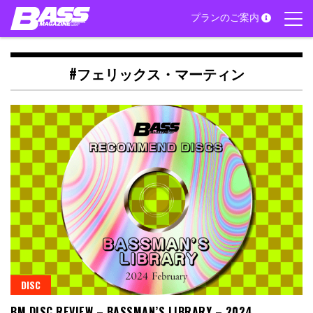
Skip
プランのご案内
to
content
#フェリックス・マーティン
DISC
BM DISC REVIEW – BASSMAN’S LIBRARY – 2024