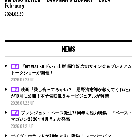
February
2024.02.29
NEWS
『MY WAY -J自伝-』出版1周年記念のサイン会＆プレミアム
NEW
トークショーが開催！
2026.07.28 UP
映画『愛し合ってるかい？ 忌野清志郎が教えてくれた』
NEW
が10月に公開！本予告映像＆キービジュアルが解禁
2026.07.22 UP
プレシジョン・ベース誕生75周年を総力特集！『ベース・
NEW
マガジン2026年8月号』が発売
2026.07.21 UP
デイヴ・ホランドが20年ぶりに降臨！ スーパーバン