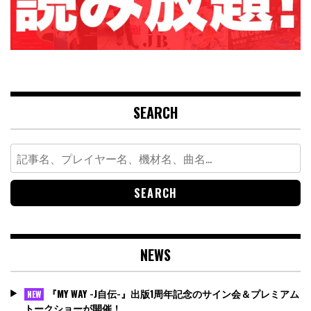
SEARCH
Search
for:
NEWS
『MY WAY -J自伝-』出版1周年記念のサイン会＆プレミアム
NEW
トークショーが開催！