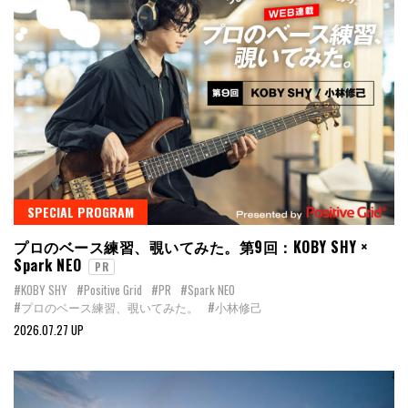
SPECIAL PROGRAM
プロのベース練習、覗いてみた。第9回：KOBY SHY ×
Spark NEO
PR
#KOBY SHY
#Positive Grid
#PR
#Spark NEO
#プロのベース練習、覗いてみた。
#小林修己
2026.07.27 UP