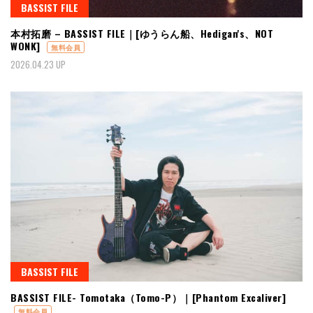
BASSIST FILE
本村拓磨 – BASSIST FILE｜[ゆうらん船、Hedigan's、NOT
WONK]
無料会員
2026.04.23 UP
BASSIST FILE
BASSIST FILE- Tomotaka（Tomo-P）｜[Phantom Excaliver]
無料会員