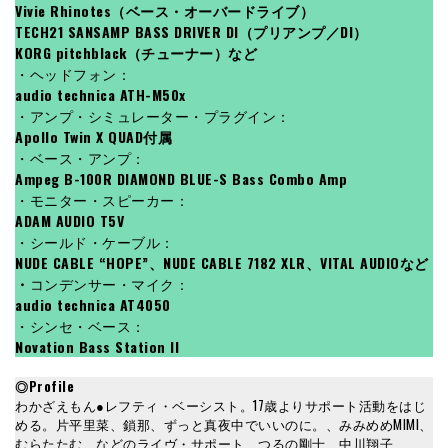
Vivie Rhinotes（ベース・オーバードライブ）
TECH21 SANSAMP BASS DRIVER DI（プリアンプ／DI）
KORG pitchblack（チューナー）など
・ヘッドフォン：
audio technica ATH-M50x
・アンプ・シミュレーター・プラグイン：
Apollo Twin X QUAD
付属
・ベース・アンプ：
Ampeg B-100R DIAMOND BLUE-S Bass Combo Amp
・モニター・スピーカー：
ADAM AUDIO T5V
・シールド・ケーブル：
NUDE CABLE “HOPE”、NUDE CABLE 7182 XLR、VITAL AUDIOなど
・
コンデンサー・マイク：
audio technica AT4050
・シンセ・ベース：
Novation Bass Station II
◎Profile
わかざえもん●レフティ・ベーシスト。17歳よりサポート活動をはじ
める。片平里菜、鎖那、ずっと真夜中でいいのに。、みみめめMIMI、
むらたたむ、などのライヴ・サポート、つるの剛士、中川翔子、