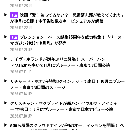
2026.07.28 UP
映画『愛し合ってるかい？ 忌野清志郎が教えてくれた』
NEW
が10月に公開！本予告映像＆キービジュアルが解禁
2026.07.22 UP
プレシジョン・ベース誕生75周年を総力特集！『ベース・
NEW
マガジン2026年8月号』が発売
2026.07.21 UP
デイヴ・ホランドが20年ぶりに降臨！ スーパーバン
ド“AZIZA”を率いて11月にブルーノート東京で3日間公演
2026.07.17 UP
リチャード・ボナが待望のクインテットで来日！ 10月にブルー
ノート東京で3日間のステージ
2026.07.14 UP
クリスチャン・マクブライドが新バンド“ウルサ・メイジャ
ー”で来日！ 9月にブルーノート東京で日本デビュー公演
2026.07.10 UP
Adoら所属のクラウドナインが初のオーディションを開催！ ベ