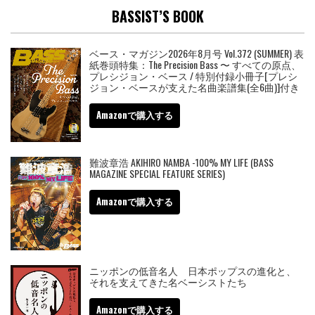
BASSIST’S BOOK
ベース・マガジン2026年8月号 Vol.372 (SUMMER) 表
紙巻頭特集：The Precision Bass 〜 すべての原点、
プレシジョン・ベース / 特別付録小冊子[プレシ
ジョン・ベースが支えた名曲楽譜集(全6曲)]付き
Amazonで購入する
難波章浩 AKIHIRO NAMBA -100% MY LIFE (BASS
MAGAZINE SPECIAL FEATURE SERIES)
Amazonで購入する
ニッポンの低音名人 日本ポップスの進化と、
それを支えてきた名ベーシストたち
Amazonで購入する