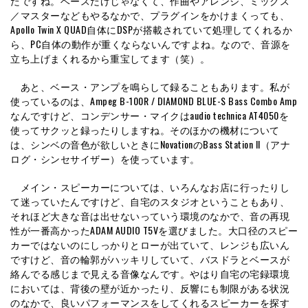
たですね。ベースだけじゃなくて、作曲やアレンジ、ミックス
／マスターなどもやるなかで、プラグインをかけまくっても、
Apollo Twin X QUAD自体にDSPが搭載されていて処理してくれるか
ら、PC自体の動作が重くならないんですよね。なので、音源を
立ち上げまくれるから重宝してます（笑）。
あと、ベース・アンプを鳴らして録ることもあります。私が
使っているのは、Ampeg B-100R / DIAMOND BLUE-S Bass Combo Amp
なんですけど、コンデンサー・マイクはaudio technica AT4050を
使ってサクッと録ったりしますね。そのほかの機材について
は、シンベの音色が欲しいときにNovationのBass Station II（アナ
ログ・シンセサイザー）を使っています。
メイン・スピーカーについては、いろんなお店に行ったりし
て迷っていたんですけど、自宅のスタジオということもあり、
それほど大きな音は出せないっていう環境のなかで、音の再現
性が一番高かったADAM AUDIO T5Vを選びました。大口径のスピー
カーではないのにしっかりとローが出ていて、レンジも広いん
ですけど、音の輪郭がハッキリしていて、バスドラとベースが
絡んでる感じまで見える音像なんです。やはり自宅の宅録環境
においては、背後の壁が近かったり、反響にも制限がある状況
のなかで、良いパフォーマンスをしてくれるスピーカーを探す