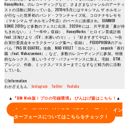
HoneyWorks、のレコーディングなど、さまざまなジャンルのアーティ
ストの活動に関わっている。2019年5月にはマキシマム ザ ホルモン
が行なった世界初のバンド・フランチャイズ化、コロナナモレモモ
（マキシマム ザ ホルモン2号店）のベースに抜擢され、SUMMER
SONIC 2019など多数のフェスに出演。2020年には、片平里菜「夏が待
ちきれない」（『一年中』収録）、HoneyWorks「ヒロイン育成計画
feat. 涼海ひより（CV：水瀬いのり）」（『好きすぎてやばい。〜告
白実行委員会キャラクターソング集〜』収録）、PEDIOPHOBIAのアル
バム『PAS DE QUATRE』全曲、MAD VIOLET「ヨルニジ」、sequick「夜行
園（feat. Wakazaemon）」など、多数のレコーディングに参加。特徴
的なルックス、激しいライヴ・パフォーマンスに加え、宅録、DTM、
アレンジ、作曲、ミックス／マスターまでこなすなど精力的に活動
している。
◎Information
わかざえもん
Instagram
Twitter
Youtube
▲
『BM Web版！プロの宅録環境』 ぴんはげ篇
はこちら！
▲
ベース・マガジンがオススメするオーディオ・イン
ターフェースについてはこちらをチェック！