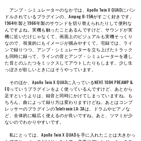
アンプ・シミュレーターのなかでは、Apollo Twin X QUADにバン
ドルされているプラグインの、Ampeg B-15Nがすごく好きです。
1964年製と1966年製のサウンドを切り替えられたりして便利な
んですよね。実機も触ったことあるんですけど、サウンドが実
機に近いだけじゃなくて、画面上のビジュアルも実機そっくり
なので、視覚的にもイメージが掴みやすくて。宅録では、ライ
ンで録りつつ、アンプ・シミュレーターを立ち上げたトラック
も同時に録って、ラインの音とアンプ・シミュレーターを通し
た音とのふたつをミックスしてアウトしたりもします。少し生
っぽさが欲しいときにはそうやっています。
そのほか、Apollo Twin X QUADに入っているNEVE 1084 PREAMP &
EQっていうプラグインをよく使っているんですけど、あとから
足すというよりは、録音と同時にかけてしまっていますね。も
ちろん、曲によって録り方は変わりますけどね。あとはコンプ
レッサーのプラグインのTeletronix LA-3Aは、ドラムやピアノな
ど、全体的に幅広く使えるのが良いですね。あと、ツマミが少
ないのでわかりやすいです。
私にとっては、Apollo Twin X QUADを手に入れたことは大きかっ