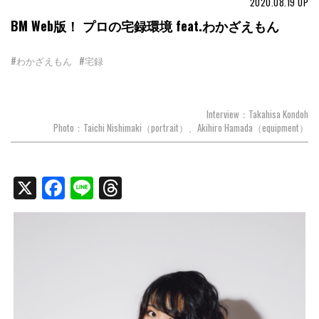
2020.08.19
UP
BM Web版！ プロの宅録環境 feat.わかざえもん
#わかざえもん
#宅録
Interview：Takahisa Kondoh
Photo：Taichi Nishimaki（portrait）、Akihiro Hamada（equipment）
X
Facebook
Line
Threads