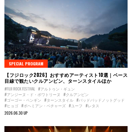
SPECIAL PROGRAM
【フジロック2026】おすすめアーティスト10選｜ベース
目線で観たいクルアンビン、ターンスタイルほか
#FUJI ROCK FESTIVAL
#アルトゥン・ギュン
#アンジーヌ・ド・ポワトリーヌ
#クルアンビン
#ゴーゴー・ペンギン
#ターンスタイル
#バッドバッドノットグッド
#ヒョゴ
#ボヘミアン・ベチャーズ
#ユーフ
#レタス
2026.06.30 UP