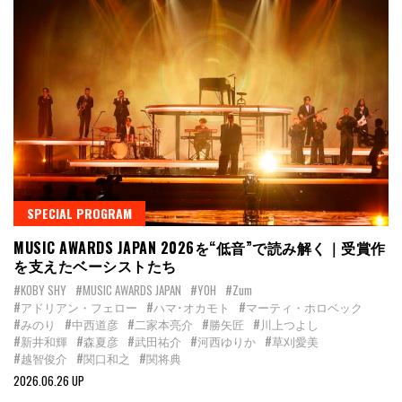
SPECIAL PROGRAM
MUSIC AWARDS JAPAN 2026を“低音”で読み解く｜受賞作
を支えたベーシストたち
#KOBY SHY
#MUSIC AWARDS JAPAN
#YOH
#Zum
#アドリアン・フェロー
#ハマ･オカモト
#マーティ・ホロベック
#みのり
#中西道彦
#二家本亮介
#勝矢匠
#川上つよし
#新井和輝
#森夏彦
#武田祐介
#河西ゆりか
#草刈愛美
#越智俊介
#関口和之
#関将典
2026.06.26 UP