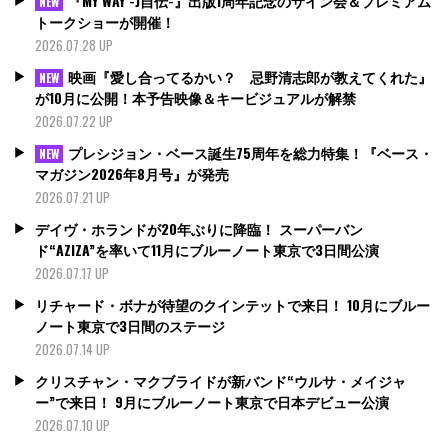
『MY WAY -J自伝-』出版1周年記念のサイン会＆プレミアム
NEW
トークショーが開催！
2026.07.28 UP
映画『愛し合ってるかい？ 忌野清志郎が教えてくれた』
NEW
が10月に公開！本予告映像＆キービジュアルが解禁
2026.07.22 UP
プレシジョン・ベース誕生75周年を総力特集！『ベース・
NEW
マガジン2026年8月号』が発売
2026.07.21 UP
デイヴ・ホランドが20年ぶりに降臨！ スーパーバン
ド“AZIZA”を率いて11月にブルーノート東京で3日間公演
2026.07.17 UP
リチャード・ボナが待望のクインテットで来日！ 10月にブルー
ノート東京で3日間のステージ
2026.07.14 UP
クリスチャン・マクブライドが新バンド“ウルサ・メイジャ
ー”で来日！ 9月にブルーノート東京で日本デビュー公演
2026.07.10 UP