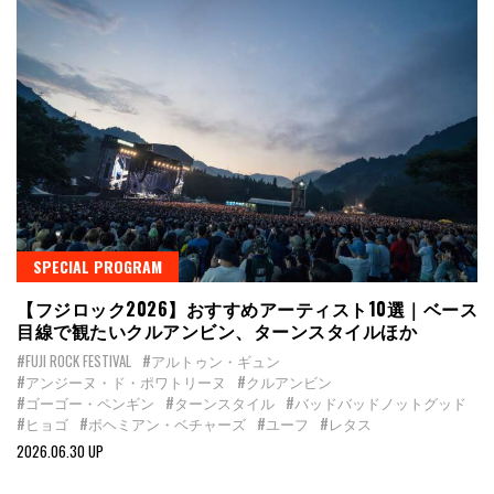
SPECIAL PROGRAM
【フジロック2026】おすすめアーティスト10選｜ベース
目線で観たいクルアンビン、ターンスタイルほか
#FUJI ROCK FESTIVAL
#アルトゥン・ギュン
#アンジーヌ・ド・ポワトリーヌ
#クルアンビン
#ゴーゴー・ペンギン
#ターンスタイル
#バッドバッドノットグッド
#ヒョゴ
#ボヘミアン・ベチャーズ
#ユーフ
#レタス
2026.06.30 UP