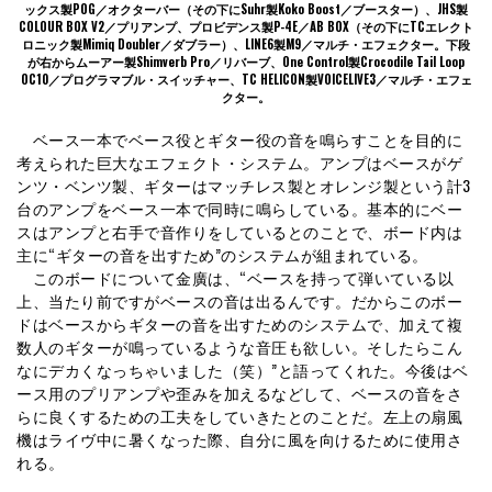
ックス製POG／オクターバー（その下にSuhr製Koko Boost／ブースター）、JHS製
COLOUR BOX V2／プリアンプ、プロビデンス製P-4E／AB BOX（その下にTCエレクト
ロニック製Mimiq Doubler／ダブラー）、LINE6製M9／マルチ・エフェクター。下段
が右からムーアー製Shimverb Pro／リバーブ、One Control製Crocodile Tail Loop
OC10／プログラマブル・スイッチャー、TC HELICON製VOICELIVE3／マルチ・エフェ
クター。
ベース一本でベース役とギター役の音を鳴らすことを目的に
考えられた巨大なエフェクト・システム。アンプはベースがゲ
ンツ・ベンツ製、ギターはマッチレス製とオレンジ製という計3
台のアンプをベース一本で同時に鳴らしている。基本的にベー
スはアンプと右手で音作りをしているとのことで、ボード内は
主に“ギターの音を出すため”のシステムが組まれている。
このボードについて金廣は、“ベースを持って弾いている以
上、当たり前ですがベースの音は出るんです。だからこのボー
ドはベースからギターの音を出すためのシステムで、加えて複
数人のギターが鳴っているような音圧も欲しい。そしたらこん
なにデカくなっちゃいました（笑）”と語ってくれた。今後はベ
ース用のプリアンプや歪みを加えるなどして、ベースの音をさ
らに良くするための工夫をしていきたとのことだ。左上の扇風
機はライヴ中に暑くなった際、自分に風を向けるために使用さ
れる。