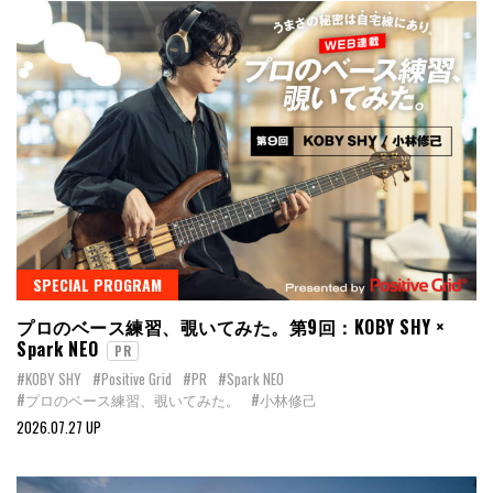
SPECIAL PROGRAM
プロのベース練習、覗いてみた。第9回：KOBY SHY ×
Spark NEO
PR
#KOBY SHY
#Positive Grid
#PR
#Spark NEO
#プロのベース練習、覗いてみた。
#小林修己
2026.07.27 UP