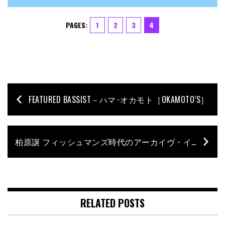
PAGES:
1
2
3
4
FEATURED BASSIST－ハマ･オカモト［OKAMOTO’S］
柏原譲 フィッシュマンズ時代のアーカイヴ・インタビューを特別公開【祝！デビュー30周年＆映画ヒット】
RELATED POSTS