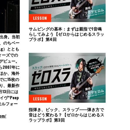
LESSON
サムピングの基本：まずは親指で1音鳴
らしてみよう【ゼロからはじめるスラッ
県出身。当初
プラボ】第4回
、のちベー
,g）ととも
ディーズでの
・デビュー。
2007年に
ほか、海外
に15枚の
り、最新作
13日には
イヴ“Peep
LESSON
メタモルフォー
指弾き、ピック、スラップ⸺弾き方で
音はどう変わる？【ゼロからはじめるス
com/
ラップラボ】第3回