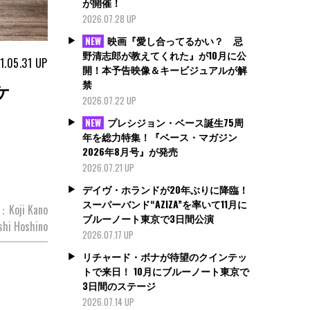
が開催！
2026.07.28 UP
映画『愛し合ってるかい？ 忌
NEW
野清志郎が教えてくれた』が10月に公
1.05.31
UP
開！本予告映像＆キービジュアルが解
禁
ケ
2026.07.22 UP
プレシジョン・ベース誕生75周
NEW
年を総力特集！『ベース・マガジン
2026年8月号』が発売
2026.07.21 UP
デイヴ・ホランドが20年ぶりに降臨！
スーパーバンド“AZIZA”を率いて11月に
w：Koji Kano
ブルーノート東京で3日間公演
hi Hoshino
2026.07.17 UP
リチャード・ボナが待望のクインテッ
トで来日！ 10月にブルーノート東京で
3日間のステージ
2026.07.14 UP