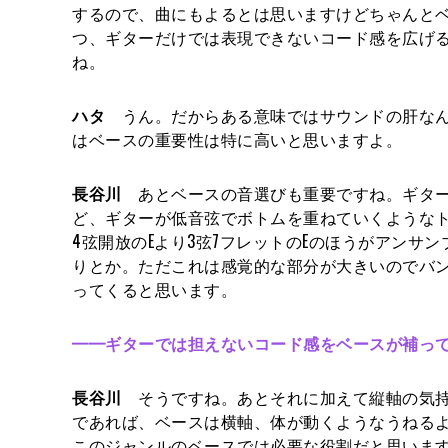
するので、曲にもよるとは思いますけどちゃんと
つ、ギターだけでは表現できないコード感を広げ
ね。
ハタ
うん。だからある意味ではサウンドの肝なん
はベースの重要性は特に高いと思いますよ。
長谷川
あとベースの音選びも重要ですね。ギター
ど、ギターが低音弦でボトムを重ねていくような
4弦開放のEより3弦7フレットのEのほうがアンサ
りとか。ただこれは感覚的な部分が大きいのでバ
ってくると思います。
━━
ギターでは担えないコード感をベースが補っ
長谷川
そうですね。あとそれに加えて縦軸の気持
であれば、ベースは横軸、体が動くようなうねる
このジャンルのベースでは必要な役割だと思いま