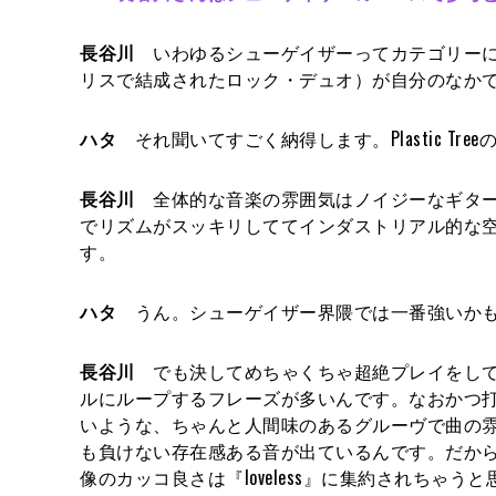
長谷川
いわゆるシューゲイザーってカテゴリーに入
リスで結成されたロック・デュオ）が自分のなか
ハタ
それ聞いてすごく納得します。Plastic T
長谷川
全体的な音楽の雰囲気はノイジーなギター
でリズムがスッキリしててインダストリアル的な
す。
ハタ
うん。シューゲイザー界隈では一番強いかも
長谷川
でも決してめちゃくちゃ超絶プレイをして
ルにループするフレーズが多いんです。なおかつ
いような、ちゃんと人間味のあるグルーヴで曲の
も負けない存在感ある音が出ているんです。だか
像のカッコ良さは『loveless』に集約されちゃ