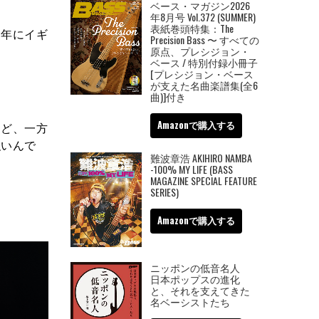
ベース・マガジン2026
年8月号 Vol.372 (SUMMER)
表紙巻頭特集：The
0年にイギ
Precision Bass 〜 すべての
原点、プレシジョン・
ベース / 特別付録小冊子
[プレシジョン・ベース
が支えた名曲楽譜集(全6
曲)]付き
Amazonで購入する
ど、一方
強いんで
難波章浩 AKIHIRO NAMBA
-100% MY LIFE (BASS
MAGAZINE SPECIAL FEATURE
SERIES)
Amazonで購入する
ニッポンの低音名人
日本ポップスの進化
と、それを支えてきた
名ベーシストたち