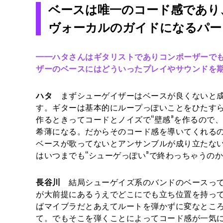
ベースは唯一のコード感であり
ヴォーカルのガイドになるパー
━━
ハタさんはギタリストでありコンポーザーで
ザーのベースにはどういったプレイやサウンドを
ハタ
まずシューゲイザーはベースが良くないと成
す。ギターは基本的にループっぽいことをひたす
作るときってコードとノイズで“壁感”を作るので
希薄になる。だからそのコード感を導いてくれる
ベースが歌ってないとアンサンブルが成り立たな
はいつまでも“シューゲっぽい”で終わっちゃうの
長谷川
結局シューゲイズ系のバンドのベースって
が大前提にあるうえでどこにでも立ち位置を持っ
ばマイブラだとあえてルートを弾かずに変なとこ
て。でもそこを弾くことによってコード感が一気