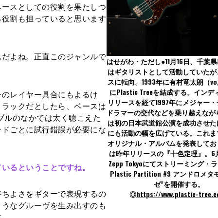
ベースとしての役割を果たしつ
る役割も担っていると思います
だよね。正直このジャンルで
はせがわ・ただし●11月16日、千葉
はギタリストとして活動していたが
スに転向。1993年に有村竜太朗（vo
にPlastic Treeを結成する。イン
のレイヤー具合にもよるけ
リリースを経て1997年にメジャー
トラックだとしたら、ベースは
ドラマーの交代などを乗り越えながら
ンブルのなかでは太く聴こえた
は初の日本武道館公演を成功させた
ンドごとに試行錯誤が必要にな
にも活動の幅を広げている。これまで
オリジナル・アルバムを発表してお
は昨年リリースの『十色定理』。6月
Zepp Tokyoにてストリーミング・ラ
ているということですね。
Plastic Partition #9 アンドロ
ゼ”を開催する。
ちよさをギターで表現するの
◎
https://www.plastic-tree.
ようなグルーヴを生み出すのも
す。