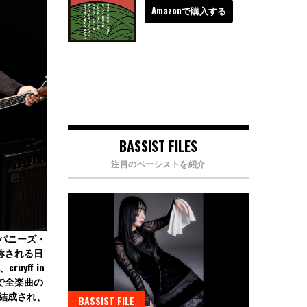
Amazonで購入する
BASSIST FILES
注目のベーシストを紹介
ャパニーズ・
称される日
yff in
ーで全楽曲の
に結成され、
BASSIST FILE