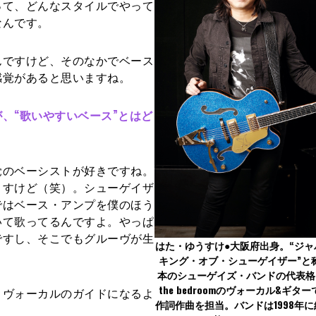
って、どんなスタイルでやって
なんです。
ですけど、そのなかでベース
感覚があると思いますね。
、“歌いやすいベース”とはど
のベーシストが好きですね。
ますけど（笑）。シューゲイザ
ではベース・アンプを僕のほう
いて歌ってるんですよ。やっぱ
ですし、そこでもグルーヴが生
はた・ゆうすけ●大阪府出身。“ジ
キング・オブ・シューゲイザー”と
本のシューゲイズ・バンドの代表格、cru
the bedroomのヴォーカル&ギタ
ヴォーカルのガイドになるよ
作詞作曲を担当。バンドは1998年