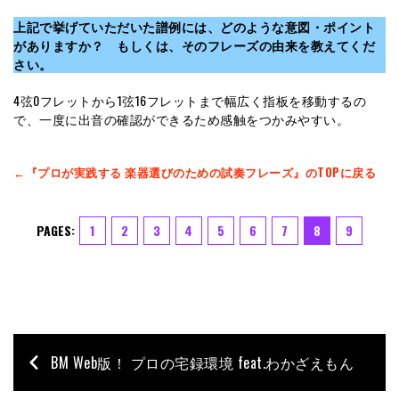
上記で挙げていただいた譜例には、どのような意図・ポイント
がありますか？ もしくは、そのフレーズの由来を教えてくだ
さい。
4弦0フレットから1弦16フレットまで幅広く指板を移動するの
で、一度に出音の確認ができるため感触をつかみやすい。
←『プロが実践する 楽器選びのための試奏フレーズ』のTOPに戻る
PAGES:
1
2
3
4
5
6
7
8
9
BM Web版！ プロの宅録環境 feat.わかざえもん