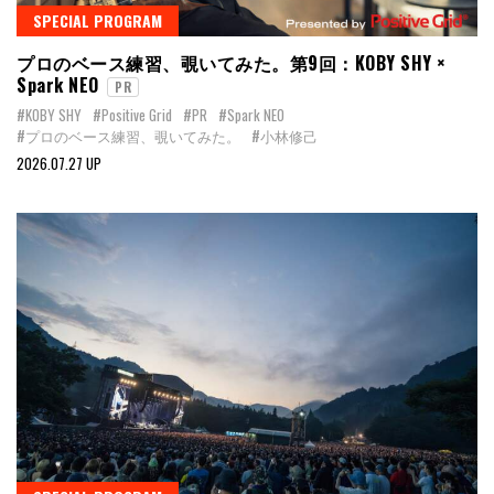
SPECIAL PROGRAM
プロのベース練習、覗いてみた。第9回：KOBY SHY ×
Spark NEO
PR
#KOBY SHY
#Positive Grid
#PR
#Spark NEO
#プロのベース練習、覗いてみた。
#小林修己
2026.07.27 UP