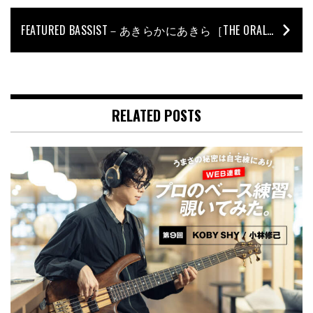
FEATURED BASSIST－あきらかにあきら［THE ORAL CIGARETTES］後篇
RELATED POSTS