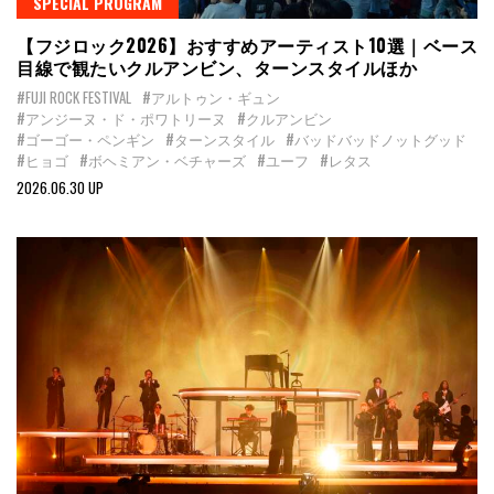
SPECIAL PROGRAM
【フジロック2026】おすすめアーティスト10選｜ベース
目線で観たいクルアンビン、ターンスタイルほか
#FUJI ROCK FESTIVAL
#アルトゥン・ギュン
#アンジーヌ・ド・ポワトリーヌ
#クルアンビン
#ゴーゴー・ペンギン
#ターンスタイル
#バッドバッドノットグッド
#ヒョゴ
#ボヘミアン・ベチャーズ
#ユーフ
#レタス
2026.06.30 UP