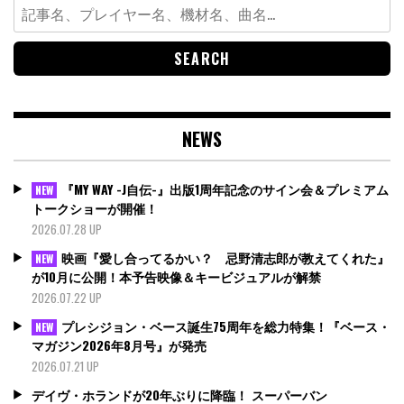
Search
for:
NEWS
『MY WAY -J自伝-』出版1周年記念のサイン会＆プレミアム
NEW
トークショーが開催！
2026.07.28 UP
映画『愛し合ってるかい？ 忌野清志郎が教えてくれた』
NEW
が10月に公開！本予告映像＆キービジュアルが解禁
2026.07.22 UP
プレシジョン・ベース誕生75周年を総力特集！『ベース・
NEW
マガジン2026年8月号』が発売
2026.07.21 UP
デイヴ・ホランドが20年ぶりに降臨！ スーパーバン