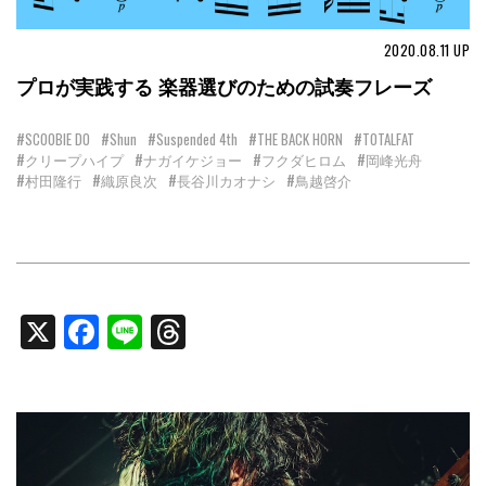
2020.08.11
UP
プロが実践する 楽器選びのための試奏フレーズ
#SCOOBIE DO
#Shun
#Suspended 4th
#THE BACK HORN
#TOTALFAT
#クリープハイプ
#ナガイケジョー
#フクダヒロム
#岡峰光舟
#村田隆行
#織原良次
#長谷川カオナシ
#鳥越啓介
X
Facebook
Line
Threads