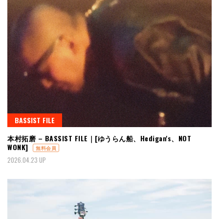
BASSIST FILE
本村拓磨 – BASSIST FILE｜[ゆうらん船、Hedigan's、NOT
WONK]
無料会員
2026.04.23 UP