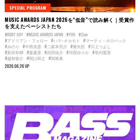
SPECIAL PROGRAM
MUSIC AWARDS JAPAN 2026を“低音”で読み解く｜受賞作
を支えたベーシストたち
#KOBY SHY
#MUSIC AWARDS JAPAN
#YOH
#Zum
#アドリアン・フェロー
#ハマ･オカモト
#マーティ・ホロベック
#みのり
#中西道彦
#二家本亮介
#勝矢匠
#川上つよし
#新井和輝
#森夏彦
#武田祐介
#河西ゆりか
#草刈愛美
#越智俊介
#関口和之
#関将典
2026.06.26 UP