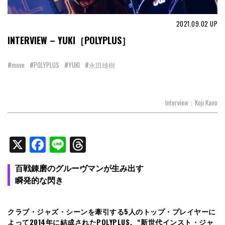
2021.09.02
UP
INTERVIEW – YUKI［POLYPLUS］
#move
#POLYPLUS
#YUKI
#永田雄樹
Interview：Koji Kano
X
Facebook
Line
Threads
百戦錬磨のグルーヴマンが生み出す
瞬発的な閃き
クラブ・ジャズ・シーンを牽引する5人のトップ・プレイヤーに
よって2014年に結成されたPOLYPLUS。“新世代インスト・ジャ