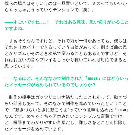
僕らの場合はそういうのは一旦置いといて、ミスってもいいか
らやっちゃおうっていうテンションで（笑）。
――すごいですね……！ それはある意味、思い切りがいること
ですよね。
まぁそうなんですけど、それで万が一何かあっても、僕らは
それをリカバリーできるっていう自信があって。例えば曲の尺
とかリズムがそのとき次第で変わることもあるんですけど、そ
れはお互いの音やプレイをしっかり聴いていれば対応できると
思っています。
――なるほど。そんななかで制作された『move』にはどういっ
たメッセージが込められているのでしょうか？
制作の後半はガッツリコロナ禍だったこともあって、動きづ
らい部分もあって。そのなかで制作を進めていったということ
で、“動きづらいときに動こうよ”っていう意味を込めた『move』
なんです。めちゃくちゃアホみたいにシンプルな言葉ですけ
ど、極限までわかりやすい言葉だし、難しさをとことん排除し
たメッセージを込めています。