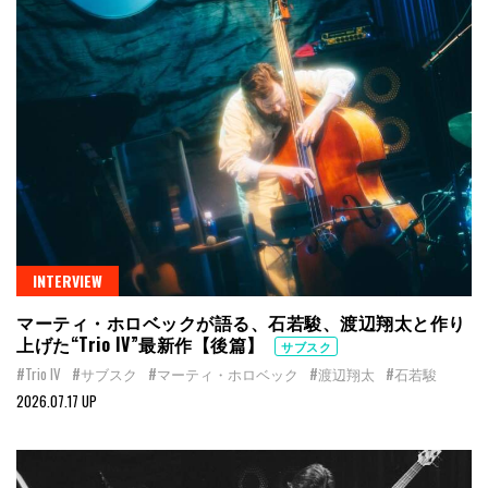
INTERVIEW
マーティ・ホロベックが語る、石若駿、渡辺翔太と作り
上げた“Trio IV”最新作【後篇】
サブスク
#Trio IV
#サブスク
#マーティ・ホロベック
#渡辺翔太
#石若駿
2026.07.17 UP