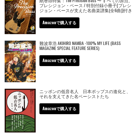
紙巻頭特集：The Precision Bass 〜 すべての原点、
プレシジョン・ベース / 特別付録小冊子[プレシ
ジョン・ベースが支えた名曲楽譜集(全6曲)]付き
Amazonで購入する
難波章浩 AKIHIRO NAMBA -100% MY LIFE (BASS
MAGAZINE SPECIAL FEATURE SERIES)
Amazonで購入する
ニッポンの低音名人 日本ポップスの進化と、
それを支えてきた名ベーシストたち
Amazonで購入する