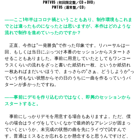
PWTV85（初回限定盤／CD＋DVD）
PWT85（通常盤／CD）
――ここ1年半はコロナ禍ということもあり、制作環境もこれま
でとは違ったものになったとは思いますが、本作はどのような
流れで制作を進めていったのですか？
正直、今作は“一発勝負”で作った印象です。リハーサルは一
回、もしくは当日にぶっつけ本番のセッションからスタートさ
せることもありました。事前に用意していたとしてもワンコー
ラスくらいの流れをざっと書いた紙切れ一枚、というか紙切れ
一枚あればまだいいほうで、まっさらの“さぁ、どうしようか”っ
ていう何もない状態からその日のうちに一曲を作るっていうパ
ターンが多かったですね。
――事前にデモを作り込むのではなく、即興のセッションから
スタートすると。
事前にしっかりデモを用意する場合もありますよ。ただ、僕
らの場合はライヴをしていくなかで最終的なアレンジが固まっ
ていくというか、未完成の状態の曲を先にライヴで試すんで
す。普通はミスるとか忘れるとか懸念すると思うんですけど、