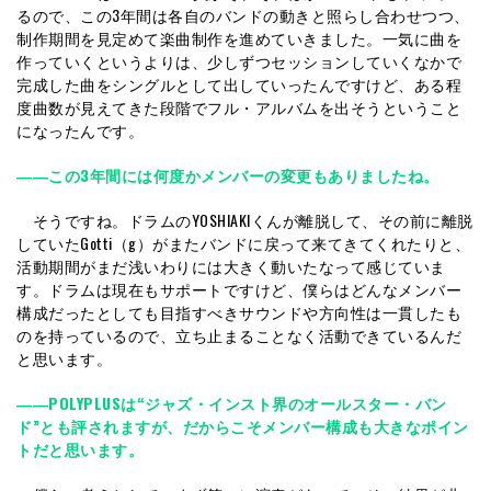
るので、この3年間は各自のバンドの動きと照らし合わせつつ、
制作期間を見定めて楽曲制作を進めていきました。一気に曲を
作っていくというよりは、少しずつセッションしていくなかで
完成した曲をシングルとして出していったんですけど、ある程
度曲数が見えてきた段階でフル・アルバムを出そうということ
になったんです。
――この3年間には何度かメンバーの変更もありましたね。
そうですね。ドラムのYOSHIAKIくんが離脱して、その前に離脱
していたGotti（g）がまたバンドに戻って来てきてくれたりと、
活動期間がまだ浅いわりには大きく動いたなって感じていま
す。ドラムは現在もサポートですけど、僕らはどんなメンバー
構成だったとしても目指すべきサウンドや方向性は一貫したも
のを持っているので、立ち止まることなく活動できているんだ
と思います。
――POLYPLUSは“ジャズ・インスト界のオールスター・バン
ド”とも評されますが、だからこそメンバー構成も大きなポイン
トだと思います。