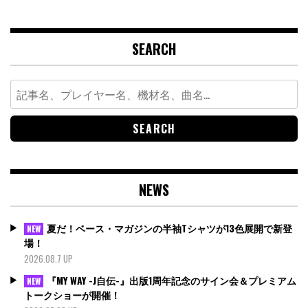
SEARCH
Search
for:
NEWS
夏だ！ベース・マガジンの半袖Tシャツが13色展開で新登
NEW
場！
2026.08.7 UP
『MY WAY -J自伝-』出版1周年記念のサイン会＆プレミアム
NEW
トークショーが開催！