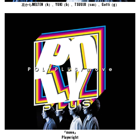
左からMELTEN（k）、YUKI（b）、TSUUJII（sax）、Gotti（g）
『move』
Playwright