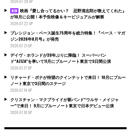
2026.07.28 UP
映画『愛し合ってるかい？ 忌野清志郎が教えてくれた』
NEW
が10月に公開！本予告映像＆キービジュアルが解禁
2026.07.22 UP
プレシジョン・ベース誕生75周年を総力特集！『ベース・マガ
ジン2026年8月号』が発売
2026.07.21 UP
デイヴ・ホランドが20年ぶりに降臨！ スーパーバン
ド“AZIZA”を率いて11月にブルーノート東京で3日間公演
2026.07.17 UP
リチャード・ボナが待望のクインテットで来日！ 10月にブルー
ノート東京で3日間のステージ
2026.07.14 UP
クリスチャン・マクブライドが新バンド“ウルサ・メイジャ
ー”で来日！ 9月にブルーノート東京で日本デビュー公演
2026.07.10 UP