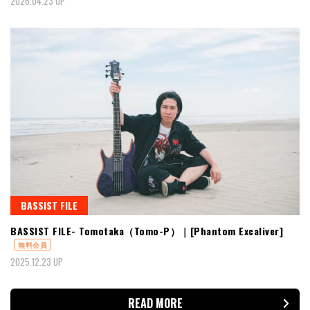
2026.04.23 UP
BASSIST FILE
BASSIST FILE- Tomotaka（Tomo-P）｜[Phantom Excaliver]
無料会員
2025.12.23 UP
READ MORE