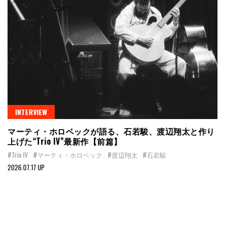
INTERVIEW
マーティ・ホロベックが語る、石若駿、渡辺翔太と作り
上げた“Trio IV”最新作【前篇】
#Trio IV
#マーティ・ホロベック
#渡辺翔太
#石若駿
2026.07.17 UP