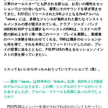
ズ界のオールスター”とも評される彼らは、お互いの個性をセッ
ションでぶつけ合いながら、着実にそのサウンドを研ぎ澄ませ
てきた。9月1日にリリースされた3年ぶりとなる2ndアルバム
『move』には、
多様なジャンルが集約された新たな
インストゥ
ルメンタルの形が提示されている。クラブ・ジャズ・バンド
JABBERLOOPでも活躍するベーシストのYUKIは、リスナーの予
想の斜め上を行く唯一無二のベース・プレイを展開し、新感覚
のベース体験を味わわせてくれる。YUKIは幾多のセッションか
ら何を得て、それを本作にどうフィードバックしたのか。プレ
イの背景に迫るとともに、POLYPLUSの考えるセッション／イン
ストの形を探っていきたい。
ミスってもいいからやっちゃおうっていうテンションで（笑）。
――新作『move』は2018年の『debut』以来、約3年ぶり2枚目
のアルバムになります。この間、シングルのリリースがいくつ
かありましたが、アルバム・リリースも念頭にあったのでしょ
うか？
POLYPLUSはメンバー全員がそれぞれほかのバンドもやってい