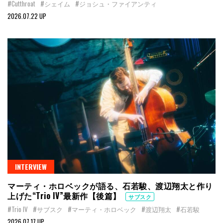
#Cutthroat
#シェイム
#ジョシュ・ファイアンティ
2026.07.22 UP
INTERVIEW
マーティ・ホロベックが語る、石若駿、渡辺翔太と作り
上げた“Trio IV”最新作【後篇】
サブスク
#Trio IV
#サブスク
#マーティ・ホロベック
#渡辺翔太
#石若駿
2026.07.17 UP