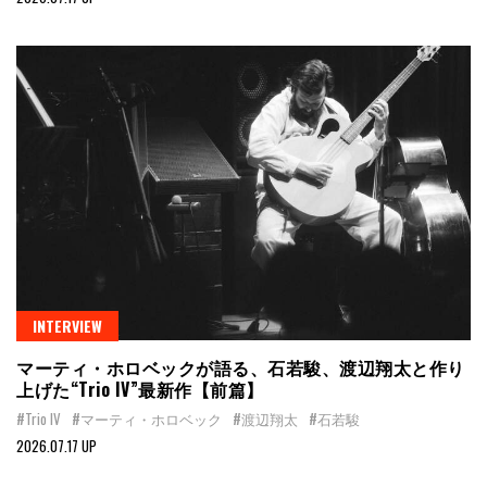
INTERVIEW
マーティ・ホロベックが語る、石若駿、渡辺翔太と作り
上げた“Trio IV”最新作【前篇】
#Trio IV
#マーティ・ホロベック
#渡辺翔太
#石若駿
2026.07.17 UP