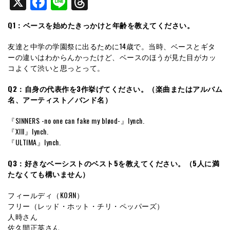
X
Facebook
Line
Threads
Q1：ベースを始めたきっかけと年齢を教えてください。
友達と中学の学園祭に出るために14歳で。当時、ベースとギタ
ーの違いはわからんかったけど、ベースのほうが見た目がカッ
コよくて渋いと思っとって。
Q2：自身の代表作を3作挙げてください。（楽曲またはアルバム
名、アーティスト／バンド名）
『SINNERS -no one can fake my bløod-』lynch.
『Xlll』lynch.
『ULTIMA』lynch.
Q3：好きなベーシストのベスト5を教えてください。（5人に満
たなくても構いません）
フィールディ（KOЯN）
フリー（レッド・ホット・チリ・ペッパーズ）
人時さん
佐久間正英さん