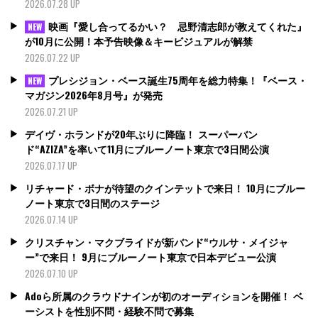
2026.07.28 UP
映画『愛し合ってるかい？ 忌野清志郎が教えてくれた』
NEW
が10月に公開！本予告映像＆キービジュアルが解禁
2026.07.22 UP
プレシジョン・ベース誕生75周年を総力特集！『ベース・
NEW
マガジン2026年8月号』が発売
2026.07.21 UP
デイヴ・ホランドが20年ぶりに降臨！ スーパーバン
ド“AZIZA”を率いて11月にブルーノート東京で3日間公演
2026.07.17 UP
リチャード・ボナが待望のクインテットで来日！ 10月にブルー
ノート東京で3日間のステージ
2026.07.14 UP
クリスチャン・マクブライドが新バンド“ウルサ・メイジャ
ー”で来日！ 9月にブルーノート東京で日本デビュー公演
2026.07.10 UP
Adoら所属のクラウドナインが初のオーディションを開催！ ベ
ーシストを性別不問・経験不問で募集