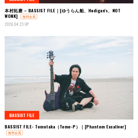
本村拓磨 – BASSIST FILE｜[ゆうらん船、Hedigan's、NOT
WONK]
無料会員
2026.04.23 UP
BASSIST FILE
BASSIST FILE- Tomotaka（Tomo-P）｜[Phantom Excaliver]
無料会員