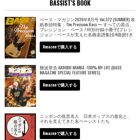
BASSIST’S BOOK
ベース・マガジン2026年8月号 Vol.372 (SUMMER) 表
紙巻頭特集：The Precision Bass 〜 すべての原点、
プレシジョン・ベース / 特別付録小冊子[プレシ
ジョン・ベースが支えた名曲楽譜集(全6曲)]付き
Amazonで購入する
難波章浩 AKIHIRO NAMBA -100% MY LIFE (BASS
MAGAZINE SPECIAL FEATURE SERIES)
Amazonで購入する
ニッポンの低音名人 日本ポップスの進化と、
それを支えてきた名ベーシストたち
Amazonで購入する