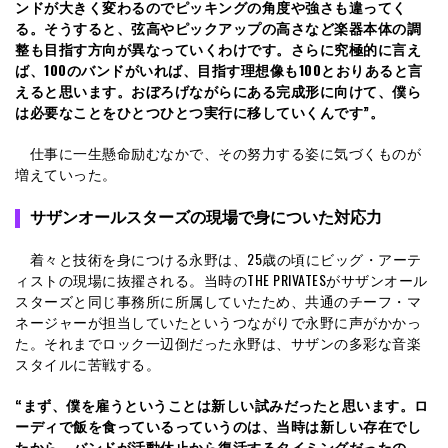
ンドが大きく変わるのでピッキングの角度や強さも違ってく
る。そうすると、弦高やピックアップの高さなど楽器本体の調
整も目指す方向が異なっていくわけです。さらに究極的に言え
ば、100のバンドがいれば、目指す理想像も100とおりあると言
えると思います。おぼろげながらにある完成形に向けて、僕ら
は必要なことをひとつひとつ実行に移していくんです”。
仕事に一生懸命励むなかで、その努力する姿に気づくものが
増えていった。
サザンオールスターズの現場で身についた対応力
着々と技術を身につける永野は、25歳の頃にビッグ・アーテ
ィストの現場に抜擢される。当時のTHE PRIVATESがサザンオール
スターズと同じ事務所に所属していたため、共通のチーフ・マ
ネージャーが担当していたというつながりで永野に声がかかっ
た。それまでロック一辺倒だった永野は、サザンの多彩な音楽
スタイルに苦戦する。
“まず、僕を雇うということは新しい試みだったと思います。ロ
ーディで飯を食っているっていうのは、当時は新しい存在でし
たから。バンドが活動休止から復活するタイミングだったの