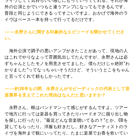
外の公演とかでいつもと違うアンプになってもできるんです、
普段と同じようにできるってすごいですよ。おかげで海外のラ
イヴはベース一本を持って行ってるだけです。
——永野さんに関する印象的なエピソードを聞かせてくださ
い。
海外公演で調子の悪いアンプがきたことがあって、現地の人
はこれでやりなよって雰囲気出してたんですが、永野さんは必
ずちゃんとしたモノを用意させてました。僕らだけじゃ絶対“わ
かりました”ってなっちゃいそうだけど、そういうとこをちゃん
と言ってくれて頼もしかったです。
——
約30年もの間、
永野さんがモビーディックの代表として音
楽業界を支えてこれた理由はなんだと思いますか？
永野さん、根はバンドマンって感じがするんですよ。ツアー
で地方に行っては楽器を買ってきたりハードオフに掘り出し物
を探しに行ったり。“最近どんな音楽聴いてるの？”とか、CDを
貸してもらったり。洋服も好きだし。好きなアーティストのラ
イヴを海外まで観にいってたり。たまに楽屋でお香を炊いてい