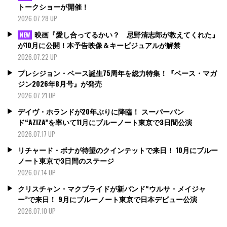
トークショーが開催！
2026.07.28 UP
映画『愛し合ってるかい？ 忌野清志郎が教えてくれた』
NEW
が10月に公開！本予告映像＆キービジュアルが解禁
2026.07.22 UP
プレシジョン・ベース誕生75周年を総力特集！『ベース・マガ
ジン2026年8月号』が発売
2026.07.21 UP
デイヴ・ホランドが20年ぶりに降臨！ スーパーバン
ド“AZIZA”を率いて11月にブルーノート東京で3日間公演
2026.07.17 UP
リチャード・ボナが待望のクインテットで来日！ 10月にブルー
ノート東京で3日間のステージ
2026.07.14 UP
クリスチャン・マクブライドが新バンド“ウルサ・メイジャ
ー”で来日！ 9月にブルーノート東京で日本デビュー公演
2026.07.10 UP