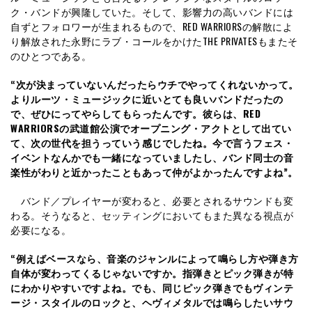
ク・バンドが興隆していた。そして、影響力の高いバンドには
自ずとフォロワーが生まれるもので、RED WARRIORSの解散によ
り解放された永野にラブ・コールをかけたTHE PRIVATESもまたそ
のひとつである。
“次が決まっていないんだったらウチでやってくれないかって。
よりルーツ・ミュージックに近いとても良いバンドだったの
で、ぜひにってやらしてもらったんです。彼らは、RED
WARRIORSの武道館公演でオープニング・アクトとして出てい
て、次の世代を担うっていう感じでしたね。今で言うフェス・
イベントなんかでも一緒になっていましたし、バンド同士の音
楽性がわりと近かったこともあって仲がよかったんですよね”。
バンド／プレイヤーが変わると、必要とされるサウンドも変
わる。そうなると、セッティングにおいてもまた異なる視点が
必要になる。
“例えばベースなら、音楽のジャンルによって鳴らし方や弾き方
自体が変わってくるじゃないですか。指弾きとピック弾きが特
にわかりやすいですよね。でも、同じピック弾きでもヴィンテ
ージ・スタイルのロックと、ヘヴィメタルでは鳴らしたいサウ