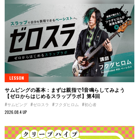
LESSON
サムピングの基本：まずは親指で1音鳴らしてみよう
【ゼロからはじめるスラップラボ】第4回
#サムピング
#ゼロスラ
#フクダヒロム
#初心者
2026.08.4 UP