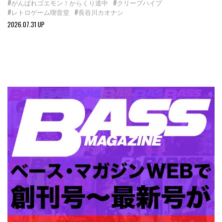
#がんばれゴエモン！からくり道中
#クリープハイプ
#レトロゲーム喫音堂
#長谷川カオナシ
2026.07.31 UP