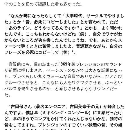
中のことを初めて認識した者も多かった。
“なんか噂になったらしくて「大学時代、サークルでやりまし
た」とか「昔、必死にコピーしました」とか言われて。ただ
「あのライン、どうやってるんですか？」とかも、よく聞かれ
たんです。こっちもわからないけどね（笑）。自分でワケがわ
からないところが功を奏したんでしょうね。でも、あとからス
テージで弾くときは苦労しましたよ。音源聴きながら、自分の
フレーズを必死にコピーして（笑）”。
音質的にも、目の詰まった1969年製プレシジョンのサウンド
が前面に押し出され、ベーシストのなかでは大きな話題になっ
た。プレベらしい丸くウォームな音質でありながら、ひとたび
グルーヴさせると、こんなにも人をワクワクさせる、ぶっとい
パルスを発生させるのか、と感じさせるようなサウンドだっ
た。
“吉田保さん（著名エンジニア、吉田美奈子の兄）が録音した
んですよ。僕は卓（ミキシング・コンソール）に直結だったけ
ど、卓のほうでコンプをかけてくれたんじゃないかな。独特の
音をしてますね。プレシジョンのすごくいい状態の音。その組