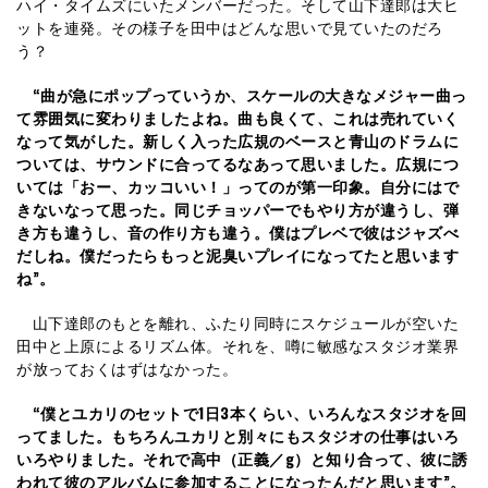
ハイ・タイムズにいたメンバーだった。そして山下達郎は大ヒ
ットを連発。その様子を田中はどんな思いで見ていたのだろ
う？
“曲が急にポップっていうか、スケールの大きなメジャー曲っ
て雰囲気に変わりましたよね。曲も良くて、これは売れていく
なって気がした。新しく入った広規のベースと青山のドラムに
ついては、サウンドに合ってるなあって思いました。広規につ
いては「おー、カッコいい！」ってのが第一印象。自分にはで
きないなって思った。同じチョッパーでもやり方が違うし、弾
き方も違うし、音の作り方も違う。僕はプレベで彼はジャズべ
だしね。僕だったらもっと泥臭いプレイになってたと思います
ね”。
山下達郎のもとを離れ、ふたり同時にスケジュールが空いた
田中と上原によるリズム体。それを、噂に敏感なスタジオ業界
が放っておくはずはなかった。
“僕とユカリのセットで1日3本くらい、いろんなスタジオを回
ってました。もちろんユカリと別々にもスタジオの仕事はいろ
いろやりました。それで高中（正義／g）と知り合って、彼に誘
われて彼のアルバムに参加することになったんだと思います”。