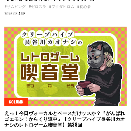
#サムピング
#ゼロスラ
#フクダヒロム
#初心者
2026.08.4 UP
COLUMN
えっ！今日ヴォーカルとベースだけッスか？『がんばれ
ゴエモン！からくり道中』【クリープハイプ長谷川カオ
ナシのレトロゲーム喫音堂】第38回