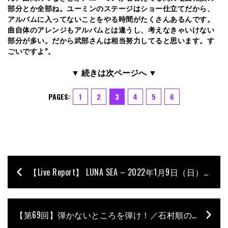
部分とか全部ね。ユーミンのステージはショー仕立てだから、
アルバムに入ってないことをやる時間がたくさんあるんです。
曲自体のアレンジもアルバムとは違うし、考えなきゃいけない
部分が多い。だから武部さんは相当努力してると思います。す
ごいですよ”。
▼ 続きは次ページへ ▼
PAGES:
1
2
3
4
5
6
【Live Report】 LUNA SEA – 2022年1月9日（日）／さいたまスーパーアリーナ
【第69回】弾かないところを弾け！／石村順の低音よろず相談所 〜Jun’s Bass Clinic〜