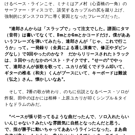
けるベース・ラインこそ、ミナミはアメ村（心斎橋の一角）の
サーファー・ディスコで、談笑するカップルの尻を蹴り上げ、
強制的にダンスフロアに導く要因となったフレーズだった。
“達郎さんからは「スラップで」って注文でした。譜面にタマ
（音符）は書いてなくて、DmとかGmとかコードだけ。僕がああ
いうフレーズを弾いてみたら、達郎さんが「じゃ、これで行こ
うか」って。一発録り（全員による通し演奏で、修正やダビン
グなし）で3回やったのかな？ だからリリースされたトラック
は、３回やったなかのベスト・テイクです。“せーの”でやっ
て、達郎さんが仮歌を歌って、ユカリが近くでドラム叩いて、
ギターの椎名（和夫）くんがブースにいて、キーボードは難波
（弘之）さん。懐かしいなあ”。
そして、2番の歌が終わり、のちに伝説となるベース・ソロが
炸裂。田中のほかには相棒・上原ユカリが叩くシンプル＆タイ
トなドラムのみだ。
“ベースが張り切ってるような曲だったんで、ソロ入れたらい
いんじゃない？みたいな雰囲気に自然となったんだと思う。
で、指が勝手に動いちゃってああいうラインになった。まあ曲