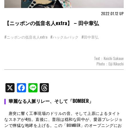
2022.01.12
UP
【ニッポンの低音名人extra】 – 田中章弘
#ニッポンの低音名人extra
#ハックルバック
#田中章弘
Text：Koichi Sakaue
Photo：Eiji Kikuchi
X
Facebook
Line
Threads
華麗なる人脈リレー、そして「BOMBER」
唐突に響く工事現場のドリルの音。そして上原によるタイト
なスネアが4拍。直後に、普段は穏和な田中が、愛器プレシジョ
ンで獰猛な咆哮を上げる。この「BOMBER」のオープニングにお