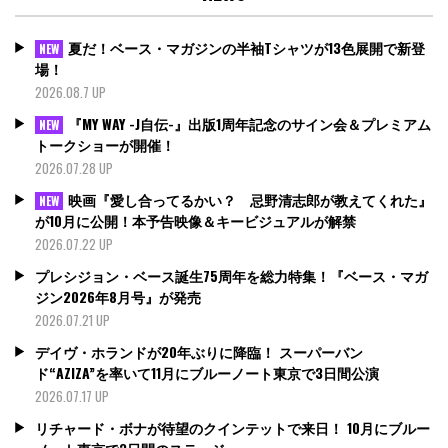
夏だ！ベース・マガジンの半袖Tシャツが13色展開で新登
NEW
場！
2026.08.7 UP
『MY WAY -J自伝-』出版1周年記念のサイン会＆プレミアム
NEW
トークショーが開催！
2026.07.28 UP
映画『愛し合ってるかい？ 忌野清志郎が教えてくれた』
NEW
が10月に公開！本予告映像＆キービジュアルが解禁
2026.07.22 UP
プレシジョン・ベース誕生75周年を総力特集！『ベース・マガ
ジン2026年8月号』が発売
2026.07.21 UP
デイヴ・ホランドが20年ぶりに降臨！ スーパーバン
ド“AZIZA”を率いて11月にブルーノート東京で3日間公演
2026.07.17 UP
リチャード・ボナが待望のクインテットで来日！ 10月にブルー