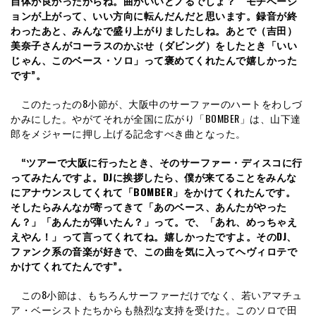
自体が良かったからね。曲がいいとノるでしょ？ モチベーシ
ョンが上がって、いい方向に転んだんだと思います。録音が終
わったあと、みんなで盛り上がりましたしね。あとで（吉田）
美奈子さんがコーラスのかぶせ（ダビング）をしたとき「いい
じゃん、このベース・ソロ」って褒めてくれたんで嬉しかった
です”。
このたったの8小節が、大阪中のサーファーのハートをわしづ
かみにした。やがてそれが全国に広がり「BOMBER」は、山下達
郎をメジャーに押し上げる記念すべき曲となった。
“ツアーで大阪に行ったとき、そのサーファー・ディスコに行
ってみたんですよ。DJに挨拶したら、僕が来てることをみんな
にアナウンスしてくれて「BOMBER」をかけてくれたんです。
そしたらみんなが寄ってきて「あのベース、あんたがやった
ん？」「あんたが弾いたん？」って。で、「あれ、めっちゃえ
えやん！」って言ってくれてね。嬉しかったですよ。そのDJ、
ファンク系の音楽が好きで、この曲を気に入ってヘヴィロテで
かけてくれてたんです”。
この8小節は、もちろんサーファーだけでなく、若いアマチュ
ア・ベーシストたちからも熱烈な支持を受けた。このソロで田