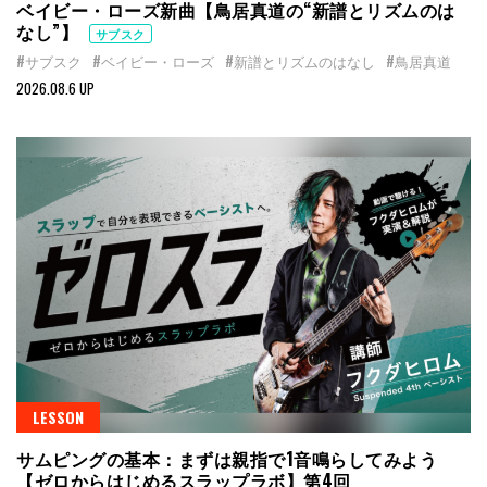
ベイビー・ローズ新曲【鳥居真道の“新譜とリズムのは
なし”】
サブスク
#サブスク
#ベイビー・ローズ
#新譜とリズムのはなし
#鳥居真道
2026.08.6 UP
LESSON
サムピングの基本：まずは親指で1音鳴らしてみよう
【ゼロからはじめるスラップラボ】第4回