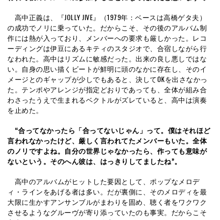
高中正義は、『JOLLY JIVE』（1979年：ベースは高橋ゲタ夫）
の成功でノリに乗っていた。だからこそ、その後のアルバム制
作には熱が入っており、メンバーへの要求も厳しかった。レコ
ーディングは伊豆にあるキティのスタジオで、合宿しながら行
なわれた。高中はリズムに敏感だった。出来の良し悪しではな
い。自身の思い描くビートが鮮明に頭のなかに存在し、そのイ
メージとのギャップが少しでもあると、決してOKを出さなかっ
た。テンポやアレンジが指定どおりであっても、全体が組み合
わさったうえで生まれるベクトルがズレていると、高中は演奏
を止めた。
“合ってなかったら「合ってないじゃん」って。僕はそれほど
言われなかったけど、厳しく言われてたメンバーもいた。全体
のノリですよね。自分の世界じゃなかったら、作っても意味が
ないという。そのへん彼は、はっきりしてましたね”。
高中のアルバムがヒットした要因として、ポップなメロデ
ィ・ラインをあげる者は多い。だが裏側に、そのメロディを最
大限に生かすアンサンブルがまわりを固め、聴く者をワクワク
させるようなグルーヴが寄り添っていたのも事実。だからこそ