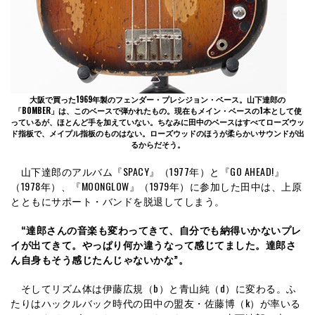
大阪で買った1969年製のフェンダー・プレシジョン・ベース。山下達郎の
「BOMBER」は、このベースで弾かれたもの。現在もメイン・ベースの1本として使
っているが、ほとんど手を加えていない。ちなみに田中のベースはすべてローズウッ
ド指板で、メイプル指板のものはない。ローズウッドのほうが柔らかいサウンドが出
るからだそう。
山下達郎のアルバム『SPACY』（1977年）と『GO AHEAD!』
（1978年）、『MOONGLOW』（1979年）に参加した田中は、上原
とともにサポート・バンドを脱退してしまう。
“達郎さんの音楽も変わってきて、自分でも納得いかないプレ
イが出てきて。やっぱり何か違うなって感じてました。達郎さ
ん自身もそう感じたんじゃないかな”。
そしてリズム体は伊藤広規（b）と青山純（d）に変わる。ふ
たりはハックルバック時代の田中の盟友・佐藤博（k）が率いる