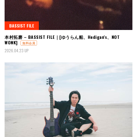
BASSIST FILE
本村拓磨 – BASSIST FILE｜[ゆうらん船、Hedigan's、NOT
WONK]
無料会員
2026.04.23 UP