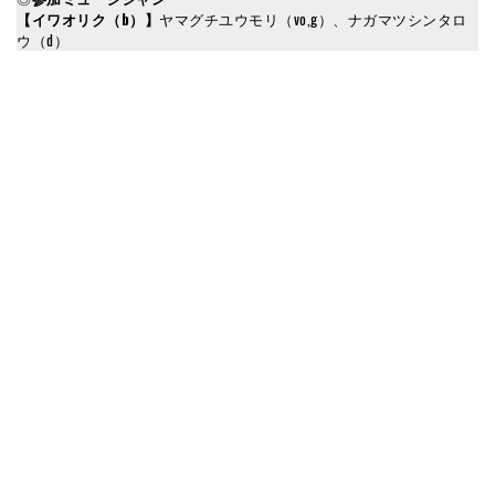
【イワオリク（b）】
ヤマグチユウモリ（vo,g）、ナガマツシンタロ
ウ（d）