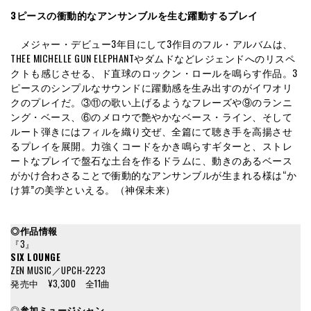
3ピースの衝動的なアンサンブルを生む躍動するプレイ
メジャー・デビュー3年目にして3作目のフル・アルバムは、
THEE MICHELLE GUN ELEPHANTやダムドなどレジェンドへのリスペ
クトも感じさせる、ド直球のロックン・ロールを鳴らす作品。3
ピースのシンプルなサウンドに躍動感を生み出すのがイワオリ
クのプレイだ。③⑪の歌い上げるようなフレーズや⑨のランニ
ング・ベース、⑥のメロウで艶やかなベース・ライン、そして
ルート弾きにはフィルを織り交ぜ、全篇にて聴き手を高揚させ
るプレイを展開。力強くコードをかき鳴らすギターと、ストレ
ートなプレイで盤石な土台を作るドラムに、動きのあるベース
がかけ合わさることで衝動的なアンサンブルが生まれる様は“か
け算”の美学といえる。（神保未来）
◎作品情報
『3』
SIX LOUNGE
ZEN MUSIC／UPCH-2223
発売中 ¥3,300 全11曲
◎
参加ミュージシャン