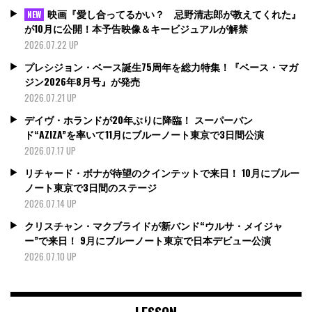
映画『愛し合ってるかい？ 忌野清志郎が教えてくれた』
NEW
が10月に公開！本予告映像＆キービジュアルが解禁
2026.07.22 UP
プレシジョン・ベース誕生75周年を総力特集！『ベース・マガ
ジン2026年8月号』が発売
2026.07.21 UP
デイヴ・ホランドが20年ぶりに降臨！ スーパーバン
ド“AZIZA”を率いて11月にブルーノート東京で3日間公演
2026.07.17 UP
リチャード・ボナが待望のクインテットで来日！ 10月にブルー
ノート東京で3日間のステージ
2026.07.14 UP
クリスチャン・マクブライドが新バンド“ウルサ・メイジャ
ー”で来日！ 9月にブルーノート東京で日本デビュー公演
2026.07.10 UP