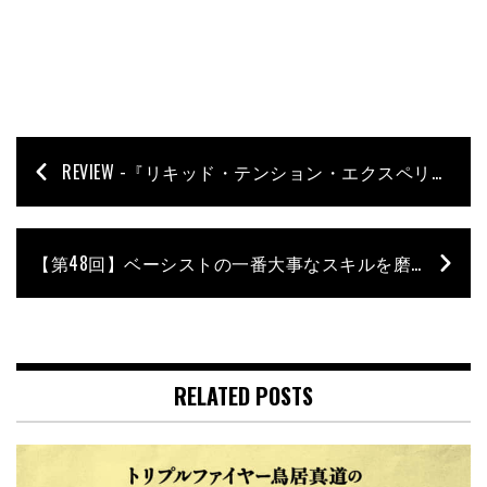
REVIEW -『リキッド・テンション・エクスペリメント3』リキッド・テンション・エクスペリメント
【第48回】ベーシストの一番大事なスキルを磨け！／石村順の低音よろず相談所 〜Jun’s Bass Clinic〜
RELATED POSTS