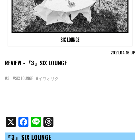
2021.04.16
UP
REVIEW -『3』SIX LOUNGE
#3
#SIX LOUNGE
#イワオリク
X
Facebook
Line
Threads
『3』
SIX LOUNGE