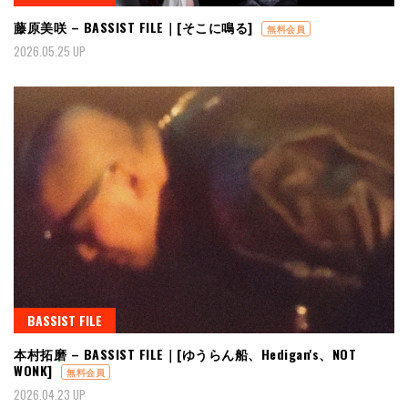
藤原美咲 – BASSIST FILE｜[そこに鳴る]
無料会員
2026.05.25 UP
BASSIST FILE
本村拓磨 – BASSIST FILE｜[ゆうらん船、Hedigan's、NOT
WONK]
無料会員
2026.04.23 UP