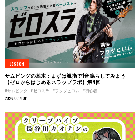
LESSON
サムピングの基本：まずは親指で1音鳴らしてみよう
【ゼロからはじめるスラップラボ】第4回
#サムピング
#ゼロスラ
#フクダヒロム
#初心者
2026.08.4 UP