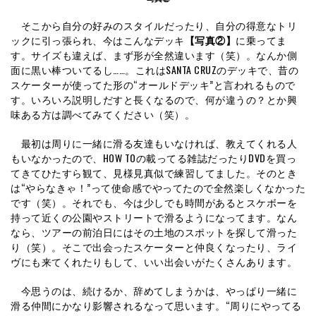
そこから自分の好みのスタイルだったり、自分の得意なトリ
ックに引っ張られ、今はこんなデッキ
【写真②】
に乗ってま
す。サイズも違えば、まず形が全然違います（笑）。なんか側
面に黒い棒ついてるし……。これはSANTA CRUZのデッキで、昔の
スケーターが使ってた形の“オールドデッキ”と言われるもので
す。いろいろ説明しだすと長くなるので、何が違うの？とか興
味ある方は調べてみてください（笑）。
最初は周りに一緒に滑る友達もいなければ、教えてくれる人
もいなかったので、HOW TOの載ってる雑誌だったりDVDを買っ
てきてひたすら観て、見様見真似で練習してました。そのとき
は“やらなきゃ！”って使命感でやってたので全然楽しくなかった
です（笑）。それでも、今は少しでも時間があるとスケボーを
持って近くの公園やストリートで滑るようになってます。なん
なら、ツアーの前泊日にはその土地のスポットを探して滑った
り（笑）。そこで出会ったスケーターと仲良くなったり、ライ
ヴにも来てくれたりもして、いい出会いがたくさんあります。
今思うのは、続けるか、辞めてしまうかは、やっぱり一緒に
滑る仲間にかなり影響されるなって思います。“周りにやってる