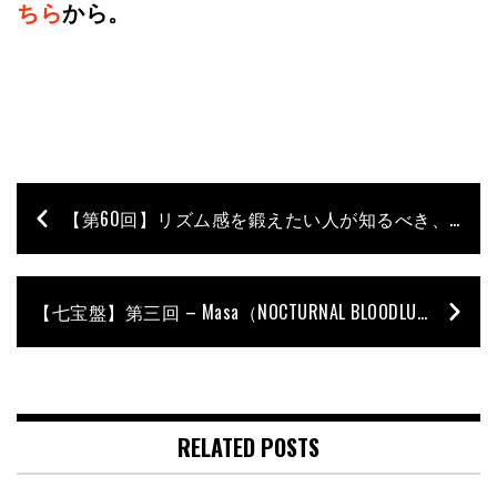
ちら
から。
【第60回】リズム感を鍛えたい人が知るべき、リズム感のふたつの面／石村順の低音よろず相談所 〜Jun’s Bass Clinic〜
【七宝盤】第三回 – Masa（NOCTURNAL BLOODLUST）
RELATED POSTS