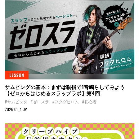
LESSON
サムピングの基本：まずは親指で1音鳴らしてみよう
【ゼロからはじめるスラップラボ】第4回
#サムピング
#ゼロスラ
#フクダヒロム
#初心者
2026.08.4 UP