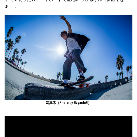
ぁ……。
写真③（Photo by HayachiN）