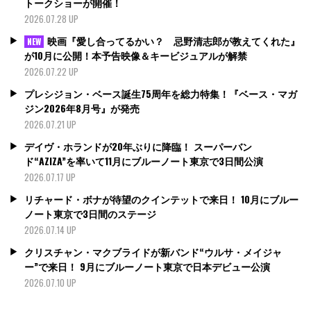
トークショーが開催！
2026.07.28 UP
映画『愛し合ってるかい？ 忌野清志郎が教えてくれた』
NEW
が10月に公開！本予告映像＆キービジュアルが解禁
2026.07.22 UP
プレシジョン・ベース誕生75周年を総力特集！『ベース・マガ
ジン2026年8月号』が発売
2026.07.21 UP
デイヴ・ホランドが20年ぶりに降臨！ スーパーバン
ド“AZIZA”を率いて11月にブルーノート東京で3日間公演
2026.07.17 UP
リチャード・ボナが待望のクインテットで来日！ 10月にブルー
ノート東京で3日間のステージ
2026.07.14 UP
クリスチャン・マクブライドが新バンド“ウルサ・メイジャ
ー”で来日！ 9月にブルーノート東京で日本デビュー公演
2026.07.10 UP