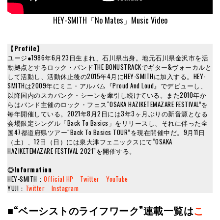
HEY-SMITH「No Mates」Music Video
【Profile】
ユージ●1986年6月23日生まれ、石川県出身。地元石川県金沢市を活
動拠点とするロック・バンドTHE BONUSTRACKでギター&ヴォーカルと
して活動し、活動休止後の2015年4月にHEY-SMITHに加入する。HEY-
SMITHは2009年にミニ・アルバム『Proud And Loud』でデビューし、
以降国内のスカパンク・シーンを牽引し続けている。また2010年か
らはバンド主催のロック・フェス“OSAKA HAZIKETEMAZARE FESTIVAL”を
毎年開催している。2021年8月2日には3年3ヶ月ぶりの新音源となる
会場限定シングル「Back To Basics」をリリースし、それに伴った全
国47都道府県ツアー“Back To Basics TOUR”を現在開催中だ。9月11日
（土）、12日（日）には泉大津フェニックスにて“OSAKA
HAZIKETEMAZARE FESTIVAL 2021”を開催する。
◎Information
HEY-SMITH：
Official HP
Twitter
YouTube
YUJI：
Twitter
Instagram
■“ベーシストのライフワーク”連載一覧は
こ