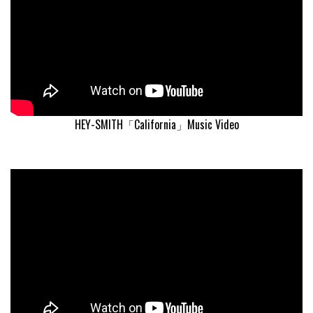
HEY-SMITH「California」Music Video