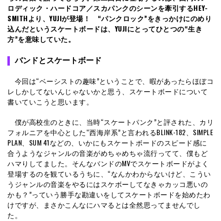
ロディック・ハードコア／スカパンクのシーンを牽引するHEY-
SMITHより、YUJIが登場！ “パンクロック”をきっかけにのめり
込んだというスケートボードは、YUJIにとってひとつの“生き
方”を意味していた。
バンドとスケートボード
今回は“ベーシストの趣味”ということで、暇があったらほぼコ
レしかしてないんじゃないかと思う、スケートボードについて
書いていこうと思います。
僕が高校生のときに、当時“スケートパンク”と評された、カリ
フォルニアを中心とした“西海岸系”と言われるBLINK-182、SIMPLE
PLAN、SUM 41などの、いかにもスケートボードのスピード感に
合うようなジャンルの音楽がめちゃめちゃ流行ってて、僕もど
ハマりしてました。そんなバンドのMVでスケートボードがよく
登場するのを観ているうちに、“なんかわからないけど、こうい
うジャンルの音楽をやるにはスケボーしてなきゃカッコ悪いの
かも？”っていう勝手な勘違いをしてスケートボードを始めたわ
けですが、まさかこんなにハマるとは全然思ってませんでし
た。