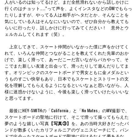
人がいるのは知ってるけど、まだ全然滑れないから話しかけに
行くのはチョット……”って声を、よくインスタなどのDMでもらっ
たりしますが、やってる人は相手がヘタだとか、そんなことを
気にしている人はそんなにいないので、ぜひ自分から教えても
らいに行ったり、話しかけに行ってみてください！ 意外とウ
ェルカムしてくれます（笑）。
上京してきて、スケート仲間がいなかった僕に声をかけてく
れて、いろんな仲間とつながることを教えてくれた先輩のおか
げで、楽しく滑って、あーだこーだ言いながらバカやって、そ
こでまた新しい友達と出会って、滑ったりして遊んだりしてま
す。オリンピックのスケートボードで男女ともに金メダルとい
うものすごい快挙もあり、日本でもスケートとストリートの文
化を理解してもらえるようになるといいなぁと思いながら、人
様に迷惑かけないように、今後も楽しく滑っていけたらいいな
と思ってます。
最後にHEY-SMITHの「California」と「No Mates」のMV撮影で、
スケートボードの聖地に行けて、そこで滑って撮ってもらえた
夢のような嬉しい写真
【写真③】
を。あの当時大好きだったバ
ンドが数多くいたカリフォルニアのヴェニスビーチにて。バン
ドで出会ったスケートボードで聖地に行けるなんて夢あるな