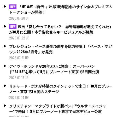
『MY WAY -J自伝-』出版1周年記念のサイン会＆プレミアム
NEW
トークショーが開催！
2026.07.28 UP
映画『愛し合ってるかい？ 忌野清志郎が教えてくれた』
NEW
が10月に公開！本予告映像＆キービジュアルが解禁
2026.07.22 UP
プレシジョン・ベース誕生75周年を総力特集！『ベース・マガ
ジン2026年8月号』が発売
2026.07.21 UP
デイヴ・ホランドが20年ぶりに降臨！ スーパーバン
ド“AZIZA”を率いて11月にブルーノート東京で3日間公演
2026.07.17 UP
リチャード・ボナが待望のクインテットで来日！ 10月にブルー
ノート東京で3日間のステージ
2026.07.14 UP
クリスチャン・マクブライドが新バンド“ウルサ・メイジャ
ー”で来日！ 9月にブルーノート東京で日本デビュー公演