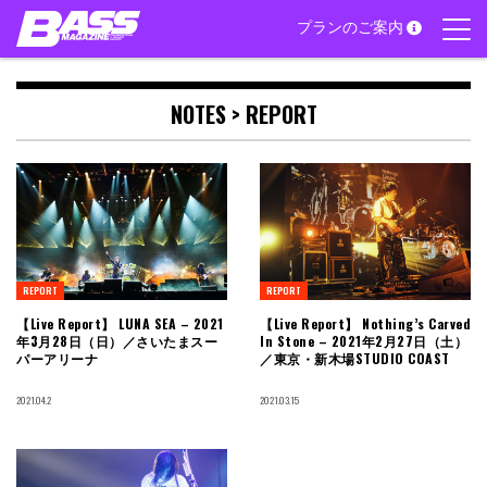
Skip
プランのご案内
to
content
NOTES >
REPORT
REPORT
REPORT
【Live Report】 LUNA SEA – 2021
【Live Report】 Nothing’s Carved
年3月28日（日）／さいたまスー
In Stone – 2021年2月27日（土）
パーアリーナ
／東京・新木場STUDIO COAST
2021.04.2
2021.03.15