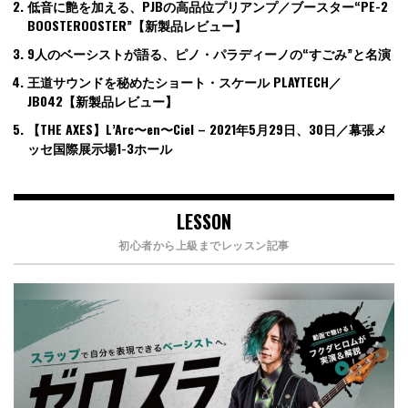
低音に艶を加える、PJBの高品位プリアンプ／ブースター“PE-2
BOOSTEROOSTER”【新製品レビュー】
9人のベーシストが語る、ピノ・パラディーノの“すごみ”と名演
王道サウンドを秘めたショート・スケール PLAYTECH／
JB042【新製品レビュー】
【THE AXES】L’Arc〜en〜Ciel – 2021年5月29日、30日／幕張メ
ッセ国際展示場1-3ホール
LESSON
初心者から上級までレッスン記事