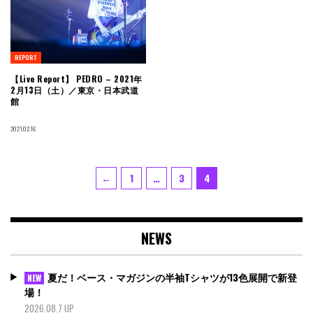
REPORT
【Live Report】 PEDRO – 2021年
2月13日（土）／東京・日本武道
館
2021.02.16
投
Page
Page
Page
←
1
…
3
4
稿
の
ペ
NEWS
ー
ジ
送
夏だ！ベース・マガジンの半袖Tシャツが13色展開で新登
NEW
り
場！
2026.08.7 UP