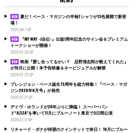
夏だ！ベース・マガジンの半袖Tシャツが13色展開で新登
NEW
場！
2026.08.7 UP
『MY WAY -J自伝-』出版1周年記念のサイン会＆プレミアム
NEW
トークショーが開催！
2026.07.28 UP
映画『愛し合ってるかい？ 忌野清志郎が教えてくれた』
NEW
が10月に公開！本予告映像＆キービジュアルが解禁
2026.07.22 UP
プレシジョン・ベース誕生75周年を総力特集！『ベース・マガ
ジン2026年8月号』が発売
2026.07.21 UP
デイヴ・ホランドが20年ぶりに降臨！ スーパーバン
ド“AZIZA”を率いて11月にブルーノート東京で3日間公演
2026.07.17 UP
リチャード・ボナが待望のクインテットで来日！ 10月にブルー