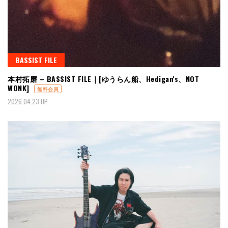
BASSIST FILE
本村拓磨 – BASSIST FILE｜[ゆうらん船、Hedigan's、NOT
WONK]
無料会員
2026.04.23 UP