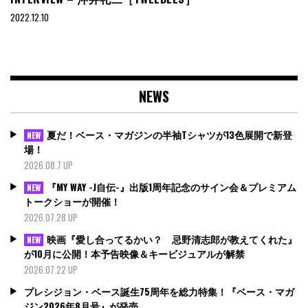
2022.12.10
NEWS
夏だ！ベース・マガジンの半袖Tシャツが13色展開で新登
NEW
場！
2026.08.7 UP
『MY WAY -J自伝-』出版1周年記念のサイン会＆プレミアム
NEW
トークショーが開催！
2026.07.28 UP
映画『愛し合ってるかい？ 忌野清志郎が教えてくれた』
NEW
が10月に公開！本予告映像＆キービジュアルが解禁
2026.07.22 UP
プレシジョン・ベース誕生75周年を総力特集！『ベース・マガ
ジン2026年8月号』が発売