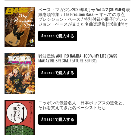
ベース・マガジン2026年8月号 Vol.372 (SUMMER) 表
紙巻頭特集：The Precision Bass 〜 すべての原点、
プレシジョン・ベース / 特別付録小冊子[プレシ
ジョン・ベースが支えた名曲楽譜集(全6曲)]付き
Amazonで購入する
難波章浩 AKIHIRO NAMBA -100% MY LIFE (BASS
MAGAZINE SPECIAL FEATURE SERIES)
Amazonで購入する
ニッポンの低音名人 日本ポップスの進化と、
それを支えてきた名ベーシストたち
Amazonで購入する