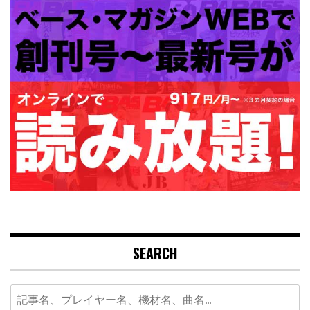
SEARCH
Search
for: