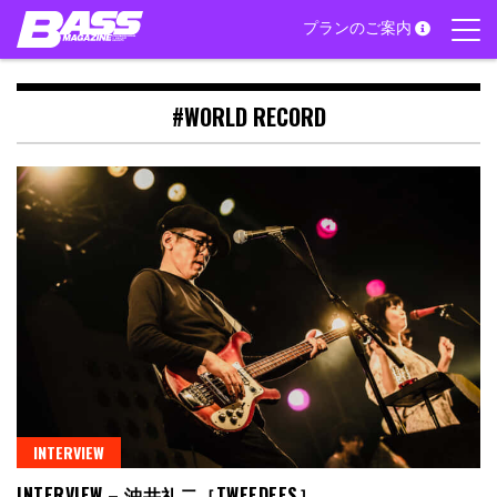
Skip
プランのご案内
to
content
#WORLD RECORD
INTERVIEW
INTERVIEW – 沖井礼二［TWEEDEES］