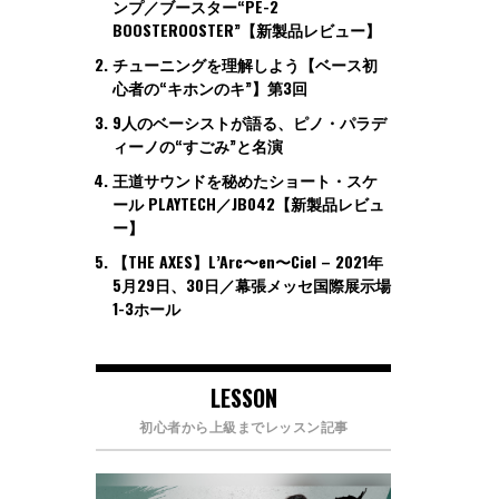
ンプ／ブースター“PE-2
BOOSTEROOSTER”【新製品レビュー】
チューニングを理解しよう【ベース初
心者の“キホンのキ”】第3回
9人のベーシストが語る、ピノ・パラデ
ィーノの“すごみ”と名演
王道サウンドを秘めたショート・スケ
ール PLAYTECH／JB042【新製品レビュ
ー】
【THE AXES】L’Arc〜en〜Ciel – 2021年
5月29日、30日／幕張メッセ国際展示場
1-3ホール
LESSON
初心者から上級までレッスン記事