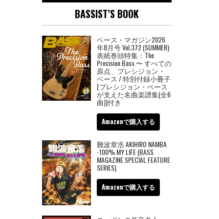
BASSIST’S BOOK
ベース・マガジン2026
年8月号 Vol.372 (SUMMER)
表紙巻頭特集：The
Precision Bass 〜 すべての
原点、プレシジョン・
ベース / 特別付録小冊子
[プレシジョン・ベース
が支えた名曲楽譜集(全6
曲)]付き
Amazonで購入する
難波章浩 AKIHIRO NAMBA
-100% MY LIFE (BASS
MAGAZINE SPECIAL FEATURE
SERIES)
Amazonで購入する