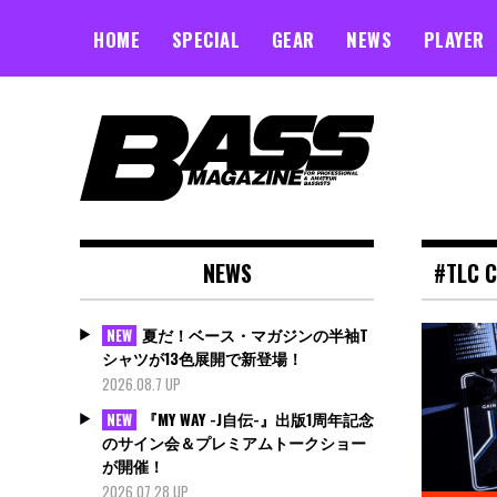
Skip
to
HOME
SPECIAL
GEAR
NEWS
PLAYER
content
NEWS
#TLC 
夏だ！ベース・マガジンの半袖T
NEW
シャツが13色展開で新登場！
2026.08.7 UP
『MY WAY -J自伝-』出版1周年記念
NEW
のサイン会＆プレミアムトークショー
が開催！
2026.07.28 UP