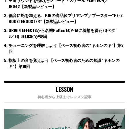
王道サウンドを秘めたショート・スケール PLAYTECH／
JB042【新製品レビュー】
低音に艶を加える、PJBの高品位プリアンプ／ブースター“PE-2
BOOSTEROOSTER”【新製品レビュー】
ORIGIN EFFECTSから名機Pultec EQP-1Aに着想を得たEQペダ
ル“EQ DELUXE”が登場
チューニングを理解しよう【ベース初心者の“キホンのキ”】第3
回
指板上の音を覚えよう【ベース初心者のための知識“キホンの
キ”】第10回
LESSON
初心者から上級までレッスン記事