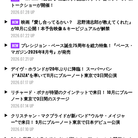
トークショーが開催！
2026.07.28 UP
映画『愛し合ってるかい？ 忌野清志郎が教えてくれた』
NEW
が10月に公開！本予告映像＆キービジュアルが解禁
2026.07.22 UP
プレシジョン・ベース誕生75周年を総力特集！『ベース・
NEW
マガジン2026年8月号』が発売
2026.07.21 UP
デイヴ・ホランドが20年ぶりに降臨！ スーパーバン
ド“AZIZA”を率いて11月にブルーノート東京で3日間公演
2026.07.17 UP
リチャード・ボナが待望のクインテットで来日！ 10月にブルー
ノート東京で3日間のステージ
2026.07.14 UP
クリスチャン・マクブライドが新バンド“ウルサ・メイジャ
ー”で来日！ 9月にブルーノート東京で日本デビュー公演
2026.07.10 UP